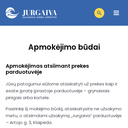
Pereiti
Products
prie
search
Main
turinio
Men
niu
Apmokėjimo būdai
niu
giklis
niu
giklis
Apmokėjimas atsiimant prekes
parduotuvėje
niu
giklis
Jūsų patogumui siūlome atsiskaityti už prekes kaip ir
niu
giklis
esate įpratę įprastoje parduotuvėje – grynaisiais
pinigais arba kortele.
niu
giklis
Pasirinkę šį mokėjimo būdą, atsiskaitysite ne užsakymo
giklis
metu, o atsiimdami užsakymą „Jurgaiva“ parduotuvėje
– Artojo g. 3, Klaipėda.