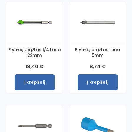
Plytelių grąžtas 1/4 Luna
Plytelių grąžtas Luna
22mm
5mm
18,40
€
8,74
€
Į krepšelį
Į krepšelį