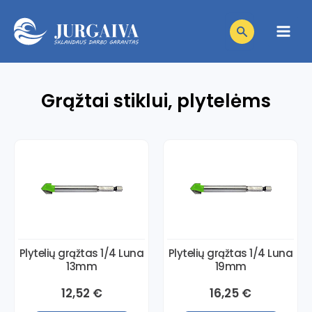
Pereiti
Products
prie
search
Main
turinio
Men
Grąžtai stiklui, plytelėms
niu
niu
giklis
niu
giklis
niu
giklis
niu
giklis
Plytelių grąžtas 1/4 Luna
Plytelių grąžtas 1/4 Luna
niu
giklis
13mm
19mm
giklis
12,52
€
16,25
€