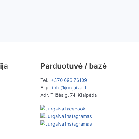
ija
Parduotuvė / bazė
Tel.:
+370 696 76109
E. p.:
info@jurgaiva.lt
Adr. Tilžės g. 74, Klaipėda