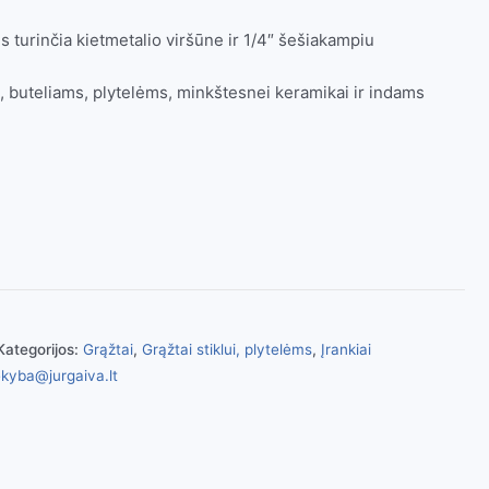
 turinčia kietmetalio viršūne ir 1/4″ šešiakampiu
s, buteliams, plytelėms, minkštesnei keramikai ir indams
Kategorijos:
Grąžtai
,
Grąžtai stiklui, plytelėms
,
Įrankiai
kyba@jurgaiva.lt