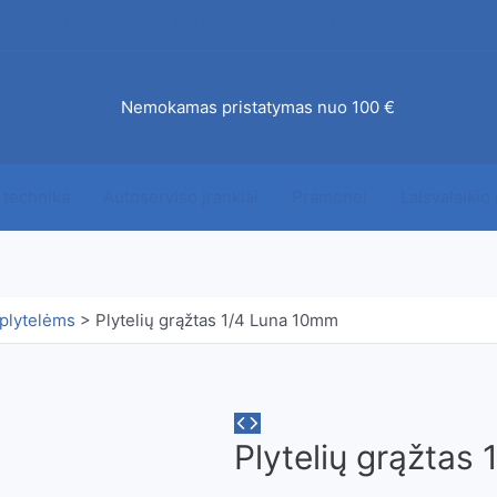
mo būdai
DUK
Susisiekite su mumis
Įdomu
AKCI
ab
Nemokamas pristatymas nuo 100 €
0,00
€
 technika
Autoserviso įrankiai
Pramonei
Laisvalaikio
, plytelėms
>
Plytelių grąžtas 1/4 Luna 10mm
Plytelių grąžtas