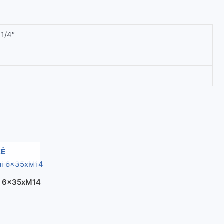
1/4″
KĖ
i 6x35xM14