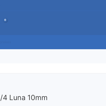
JOS
 prekės
 1/4 Luna 10mm