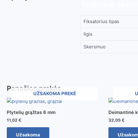
Techninė specif
Fiksatorius tipas
Ilgis
Skersmuo
Panašios prekės
UŽSAKOMA PREKĖ
U
Plytelių grąžtas 6 mm
Deimantinė 
11,02
€
32,05
€
Užsakoma
Užsako