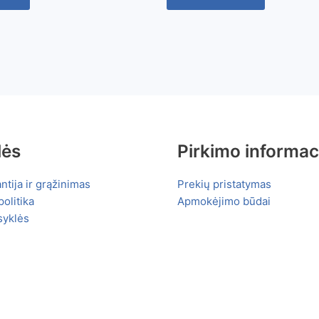
lės
Pirkimo informac
ntija ir grąžinimas
Prekių pristatymas
olitika
Apmokėjimo būdai
syklės