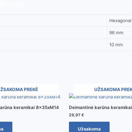
ikacija
Hexagonal 
96 mm
10 mm
ŽSAKOMA PREKĖ
UŽSAKOMA PRE
karūna keramikai 8x35xM14
Deimantinė karūna keramika
29,97
€
ma
Užsakoma