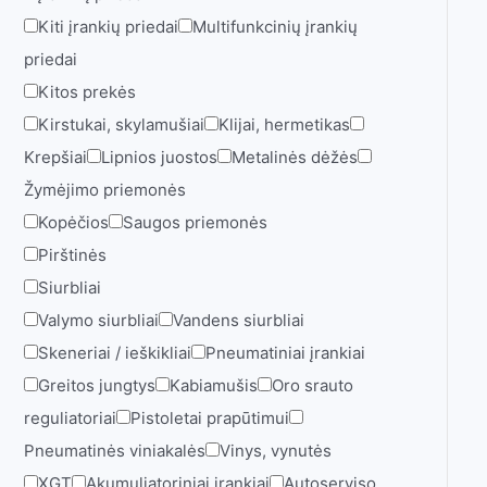
Kiti įrankių priedai
Multifunkcinių įrankių
priedai
Kitos prekės
Kirstukai, skylamušiai
Klijai, hermetikas
Krepšiai
Lipnios juostos
Metalinės dėžės
Žymėjimo priemonės
Kopėčios
Saugos priemonės
Pirštinės
Siurbliai
Valymo siurbliai
Vandens siurbliai
Skeneriai / ieškikliai
Pneumatiniai įrankiai
Greitos jungtys
Kabiamušis
Oro srauto
reguliatoriai
Pistoletai prapūtimui
Pneumatinės viniakalės
Vinys, vynutės
XGT
Akumuliatoriniai įrankiai
Autoserviso