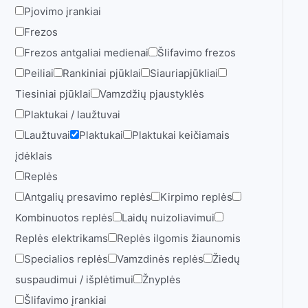
Pjovimo įrankiai
Frezos
Frezos antgaliai medienai
Šlifavimo frezos
Peiliai
Rankiniai pjūklai
Siauriapjūkliai
Tiesiniai pjūklai
Vamzdžių pjaustyklės
Plaktukai / laužtuvai
Laužtuvai
Plaktukai
Plaktukai keičiamais
įdėklais
Replės
Antgalių presavimo replės
Kirpimo replės
Kombinuotos replės
Laidų nuizoliavimui
Replės elektrikams
Replės ilgomis žiaunomis
Specialios replės
Vamzdinės replės
Žiedų
suspaudimui / išplėtimui
Žnyplės
Šlifavimo įrankiai