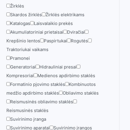
Žirklės
Skardos žirklės
Žirklės elektrikams
Katalogas
Laisvalaikio prekės
Akumuliatoriniai prietaisai
Dviračiai
Krepšinio lentos
Paspirtukai
Rogutės
Traktoriukai vaikams
Pramonei
Generatoriai
Hidrauliniai presai
Kompresoriai
Medienos apdirbimo staklės
Formatinio pjovimo staklės
Kombinuotos
medžio apdirbimo staklės
Obliavimo staklės
Reismusinės obliavimo staklės
Reismusinės staklės
Suvirinimo įranga
Suvirinimo aparatai
Suvirinimo įrangos