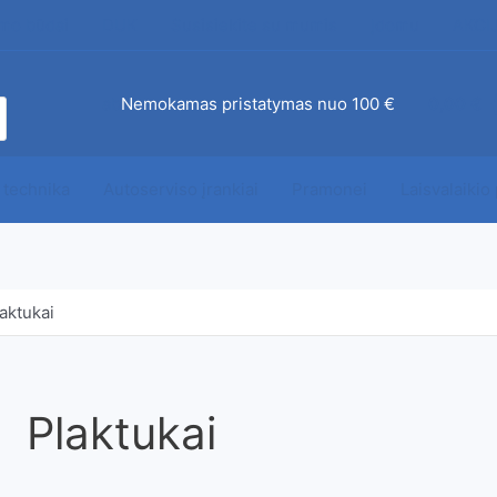
mo būdai
DUK
Susisiekite su mumis
Įdomu
AKCI
ab
Nemokamas pristatymas nuo 100 €
0,00
€
 technika
Autoserviso įrankiai
Pramonei
Laisvalaikio
aktukai
Plaktukai