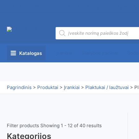
Pereiti
Paslaugos ir servisas
Prekių pristatymas
Apmokėji
prie
turinio
Products
search
Įrankiai
Statybos įrankiai
Sodo
Katalogas
Main
Menu
Pagrindinis
>
Produktai
>
Įrankiai
>
Plaktukai / laužtuvai
>
Pl
Filter products
Showing 1 - 12 of 40 results
Kategorijos