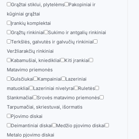
Grąžtai stiklui, plytelėms
Pakopiniai ir
kūginiai grąžtai
Įrankių komplektai
Grąžtų rinkiniai
Sukimo ir antgalių rinkiniai
Terkšlės, galvutės ir galvučių rinkiniai
Veržliarakčių rinkiniai
Kabamušiai, kniedikliai
Kiti įrankiai
Matavimo priemonės
Gulsčiukai
Kampainiai
Lazeriniai
matuokliai
Lazeriniai nivelyrai
Ruletės
Slankmačiai
Srovės matavimo priemonės
Tarpumačiai, skriestuvai, išormatis
Pjovimo diskai
Deimantiniai diskai
Medžio pjovimo diskai
Metalo pjovimo diskai