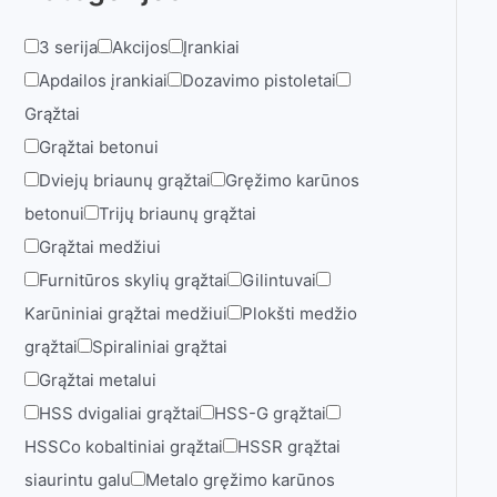
3 serija
Akcijos
Įrankiai
Apdailos įrankiai
Dozavimo pistoletai
Grąžtai
Grąžtai betonui
Dviejų briaunų grąžtai
Gręžimo karūnos
betonui
Trijų briaunų grąžtai
Grąžtai medžiui
Furnitūros skylių grąžtai
Gilintuvai
Karūniniai grąžtai medžiui
Plokšti medžio
grąžtai
Spiraliniai grąžtai
Grąžtai metalui
HSS dvigaliai grąžtai
HSS-G grąžtai
HSSCo kobaltiniai grąžtai
HSSR grąžtai
siaurintu galu
Metalo gręžimo karūnos