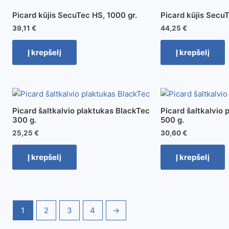
Picard kūjis SecuTec HS, 1000 gr.
Picard kūjis SecuT
39,11
€
44,25
€
Į krepšelį
Į krepšelį
Picard šaltkalvio plaktukas BlackTec
Picard šaltkalvio
300 g.
500 g.
25,25
€
30,60
€
Į krepšelį
Į krepšelį
1
2
3
4
→