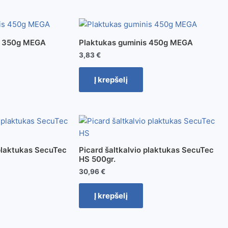
s 350g MEGA
Plaktukas guminis 450g MEGA
3,83
€
Į krepšelį
 plaktukas SecuTec
Picard šaltkalvio plaktukas SecuTec
HS 500gr.
30,96
€
Į krepšelį