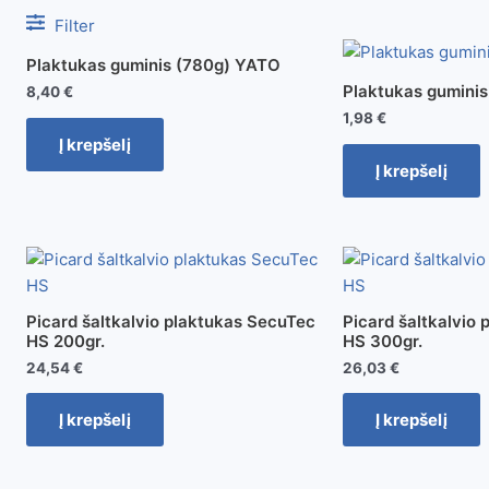
Filter
Plaktukas guminis (780g) YATO
Plaktukas gumini
8,40
€
1,98
€
Į krepšelį
Į krepšelį
Picard šaltkalvio plaktukas SecuTec
Picard šaltkalvio
HS 200gr.
HS 300gr.
24,54
€
26,03
€
Į krepšelį
Į krepšelį