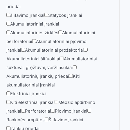
priedai
šlifavimo įrankiai
Statybos įrankiai
Akumuliatoriniai įrankiai
Akumuliatorinės žirklės
Akumuliatoriniai
perforatoriai
Akumuliatoriniai pjovimo
įrankiai
Akumuliatoriniai prožektoriai
Akumuliatoriniai šlifuokliai
Akumuliatoriniai
suktuvai, gręžtuvai, veržliasukiai
Akumuliatorinių įrankių priedai
Kiti
akumuliatoriniai įrankiai
Elektriniai įrankiai
Kiti elektriniai įrankiai
Medžio apdirbimo
įrankiai
Perforatoriai
Pjovimo įrankiai
Rankinės orapūtės
Šlifavimo įrankiai
Įrankių priedai