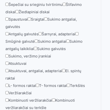
Šepečiai su srieginiu tvirtinimu
Šlifavimo
diskai
Žiedlapiniai diskai
Spaustuvai
Sraigtai
Sukimo antgaliai,
galvutės
Antgalių galvutės
Šarnyrai, adapteriai
Smūginė galvutė
Sukimo antgaliai
Sukimo
antgalių laikikliai
Sukimo galvutės
Sukimo, veržimo įrankiai
Atsuktuvai
Atsuktuvai, antgaliai, adapteriai
El. spintų
raktai
L- formos raktai
T- formos raktai
Terkšlės
Veržliarakčiai
Kombinuoti veržliarakčiai
Kombinuoti
veržliarakčiai su terkšle