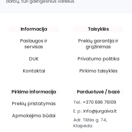
darbų, turi galingesnius variklius.
Informacija
Taisyklės
Paslaugos ir
Prekių garantija ir
servisas
grąžinimas
DUK
Privatumo politika
Kontaktai
Pirkimo taisyklės
Pirkimo informacija
Parduotuvė / bazė
Tel.:
+370 696 76109
Prekių pristatymas
E. p.:
info@jurgaiva.lt
Apmokėjimo būdai
Adr. Tilžės g. 74,
Klaipėda