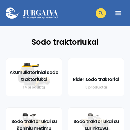
Pereiti
Products
prie
search
Main
turinio
Men
Sodo traktoriukai
niu
niu
giklis
niu
giklis
Akumuliatoriniai sodo
traktoriukai
Rider sodo traktoriai
niu
giklis
14 produktų
8 produktai
niu
giklis
niu
giklis
giklis
Sodo traktoriukai su
Sodo traktoriukai su
šoniniu metimu
surinktuvu