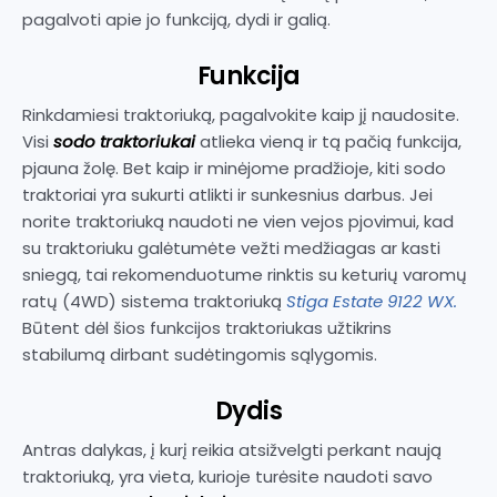
pagalvoti apie jo funkciją, dydi ir galią.
Funkcija
Rinkdamiesi traktoriuką, pagalvokite kaip jį naudosite.
Visi
sodo traktoriukai
atlieka vieną ir tą pačią funkcija,
pjauna žolę. Bet kaip ir minėjome pradžioje, kiti sodo
traktoriai yra sukurti atlikti ir sunkesnius darbus. Jei
norite traktoriuką naudoti ne vien vejos pjovimui, kad
su traktoriuku galėtumėte vežti medžiagas ar kasti
sniegą, tai rekomenduotume rinktis su keturių varomų
ratų (4WD) sistema traktoriuką
Stiga Estate 9122 WX.
Būtent dėl šios funkcijos traktoriukas užtikrins
stabilumą dirbant sudėtingomis sąlygomis.
Dydis
Antras dalykas, į kurį reikia atsižvelgti perkant naują
traktoriuką, yra vieta, kurioje turėsite naudoti savo