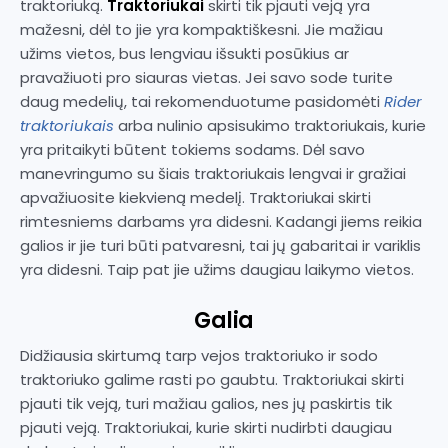
traktoriuką.
Traktoriukai
skirti tik pjauti veją yra
mažesni, dėl to jie yra kompaktiškesni. Jie mažiau
užims vietos, bus lengviau išsukti posūkius ar
pravažiuoti pro siauras vietas. Jei savo sode turite
daug medelių, tai rekomenduotume pasidomėti
Rider
traktoriukais
arba nulinio apsisukimo traktoriukais, kurie
yra pritaikyti būtent tokiems sodams. Dėl savo
manevringumo su šiais traktoriukais lengvai ir gražiai
apvažiuosite kiekvieną medelį. Traktoriukai skirti
rimtesniems darbams yra didesni. Kadangi jiems reikia
galios ir jie turi būti patvaresni, tai jų gabaritai ir variklis
yra didesni. Taip pat jie užims daugiau laikymo vietos.
Galia
Didžiausia skirtumą tarp vejos traktoriuko ir sodo
traktoriuko galime rasti po gaubtu. Traktoriukai skirti
pjauti tik veją, turi mažiau galios, nes jų paskirtis tik
pjauti veją. Traktoriukai, kurie skirti nudirbti daugiau