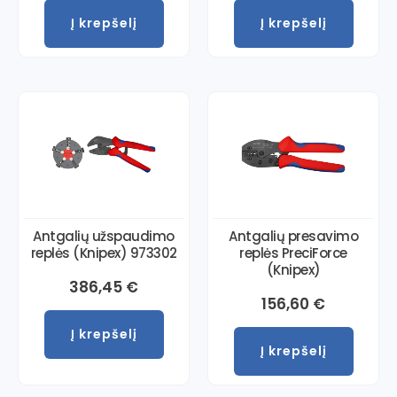
Į krepšelį
Į krepšelį
Antgalių užspaudimo
Antgalių presavimo
replės (Knipex) 973302
replės PreciForce
(Knipex)
386,45
€
156,60
€
Į krepšelį
Į krepšelį