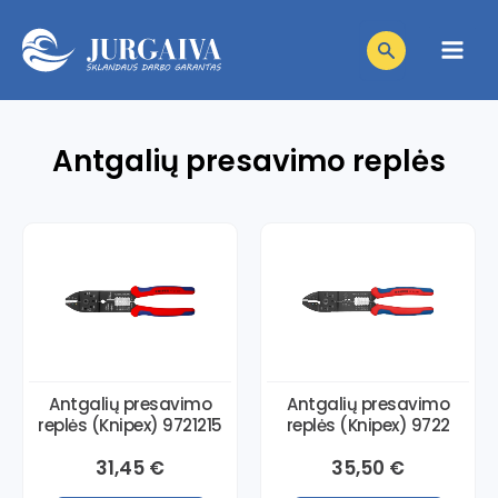
Pereiti
Products
prie
search
Main
turinio
Men
niu
Antgalių presavimo replės
niu
giklis
niu
giklis
niu
giklis
niu
giklis
niu
giklis
Antgalių presavimo
Antgalių presavimo
replės (Knipex) 9721215
replės (Knipex) 9722
giklis
31,45
€
35,50
€