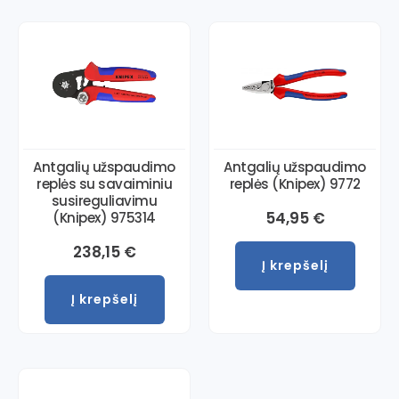
Antgalių užspaudimo
Antgalių užspaudimo
replės su savaiminiu
replės (Knipex) 9772
susireguliavimu
54,95
€
(Knipex) 975314
238,15
€
Į krepšelį
Į krepšelį