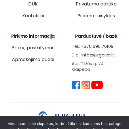
DUK
Privatumo politika
Kontaktai
Pirkimo taisyklės
Pirkimo informacija
Parduotuvė / bazė
Tel.:
+370 696 76109
Prekių pristatymas
E. p.:
info@jurgaiva.lt
Apmokėjimo būdai
Adr. Tilžės g. 74,
Klaipėda
Mes naudojame slapukus, kurie užtikrina, kad Jums bus patogu