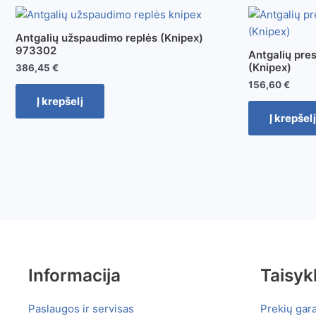
Antgalių užspaudimo replės (Knipex)
973302
Antgalių pre
(Knipex)
386,45
€
156,60
€
Į krepšelį
Į krepšelį
Informacija
Taisyk
Paslaugos ir servisas
Prekių gara