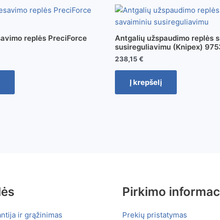
savimo replės PreciForce
Antgalių užspaudimo replės s
susireguliavimu (Knipex) 97
238,15
€
Į krepšelį
lės
Pirkimo informac
ntija ir grąžinimas
Prekių pristatymas