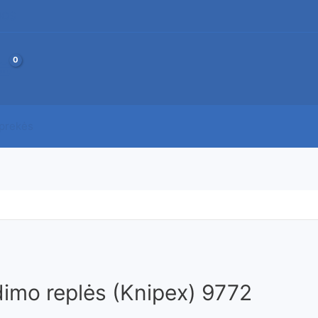
JOS
 prekės
imo replės (Knipex) 9772