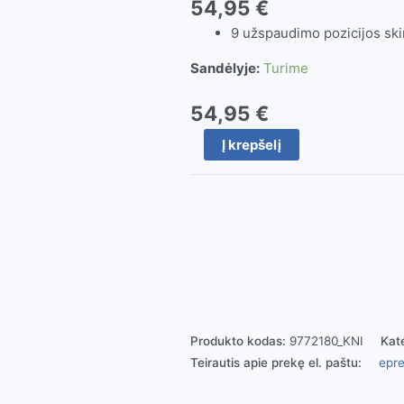
54,95
€
9 užspaudimo pozicijos sk
Sandėlyje:
Turime
54,95
€
produkto
Į krepšelį
kiekis:
Antgalių
užspaudimo
replės
(Knipex)
9772
Produkto kodas:
9772180_KNI
Kat
Teirautis apie prekę el. paštu:
epre