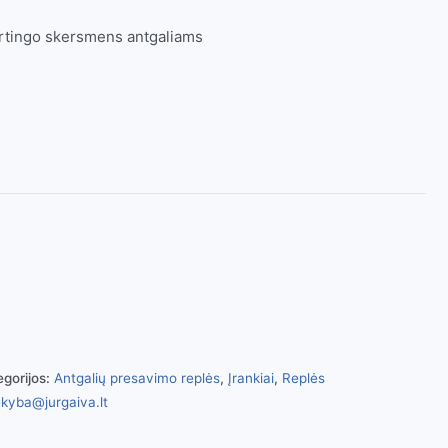
irtingo skersmens antgaliams
egorijos:
Antgalių presavimo replės
,
Įrankiai
,
Replės
kyba@jurgaiva.lt