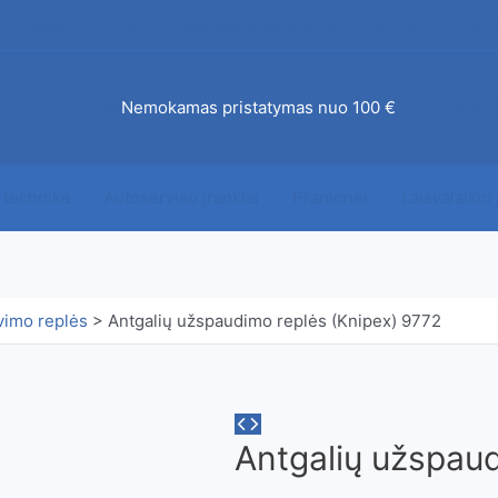
mo būdai
DUK
Susisiekite su mumis
Įdomu
AKCI
ab
Nemokamas pristatymas nuo 100 €
0,00
€
 technika
Autoserviso įrankiai
Pramonei
Laisvalaikio
vimo replės
>
Antgalių užspaudimo replės (Knipex) 9772
Antgalių užspaud