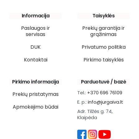
Informacija
Taisyklės
Paslaugos ir
Prekių garantija ir
servisas
grąžinimas
DUK
Privatumo politika
Kontaktai
Pirkimo taisyklės
Pirkimo informacija
Parduotuvė / bazė
Tel.:
+370 696 76109
Prekių pristatymas
E. p.:
info@jurgaiva.lt
Apmokėjimo būdai
Adr. Tilžės g. 74,
Klaipėda