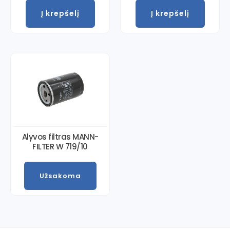
Į krepšelį
Į krepšelį
Alyvos filtras MANN-
FILTER W 719/10
Užsakoma