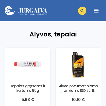
Pereiti
Products
prie
search
Main
turinio
Men
niu
Alyvos, tepalai
niu
giklis
niu
giklis
niu
giklis
niu
giklis
niu
giklis
Tepalas grąžtams ir
Alyva pneumatiniams
kaltams 95g
įrankiams ISO 22, 1L.
giklis
5,93
€
10,10
€