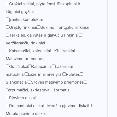
Grąžtai stiklui, plytelėms
Pakopiniai ir
kūginiai grąžtai
Įrankių komplektai
Grąžtų rinkiniai
Sukimo ir antgalių rinkiniai
Terkšlės, galvutės ir galvučių rinkiniai
Veržliarakčių rinkiniai
Kabamušiai, kniedikliai
Kiti įrankiai
Matavimo priemonės
Gulsčiukai
Kampainiai
Lazeriniai
matuokliai
Lazeriniai nivelyrai
Ruletės
Slankmačiai
Srovės matavimo priemonės
Tarpumačiai, skriestuvai, išormatis
Pjovimo diskai
Deimantiniai diskai
Medžio pjovimo diskai
Metalo pjovimo diskai