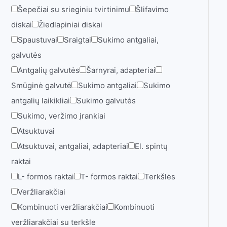
Šepečiai su srieginiu tvirtinimu
Šlifavimo
diskai
Žiedlapiniai diskai
Spaustuvai
Sraigtai
Sukimo antgaliai,
galvutės
Antgalių galvutės
Šarnyrai, adapteriai
Smūginė galvutė
Sukimo antgaliai
Sukimo
antgalių laikikliai
Sukimo galvutės
Sukimo, veržimo įrankiai
Atsuktuvai
Atsuktuvai, antgaliai, adapteriai
El. spintų
raktai
L- formos raktai
T- formos raktai
Terkšlės
Veržliarakčiai
Kombinuoti veržliarakčiai
Kombinuoti
veržliarakčiai su terkšle