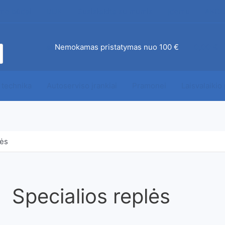
mo būdai
DUK
Susisiekite su mumis
Įdomu
AKCI
ab
Nemokamas pristatymas nuo 100 €
0,00
€
 technika
Autoserviso įrankiai
Pramonei
Laisvalaikio
lės
Specialios replės