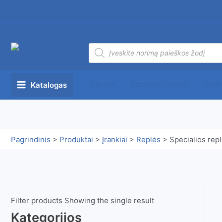
Pereiti
Paslaugos ir servisas
Prekių pristatymas
Apmokėji
prie
turinio
Products
search
Įrankiai
Statybos įrankiai
Sodo
Katalogas
Main
Menu
Pagrindinis
>
Produktai
>
Įrankiai
>
Replės
>
Specialios rep
Filter products
Showing the single result
Kategorijos