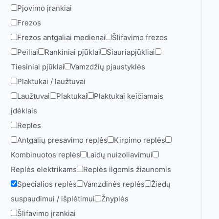
Pjovimo įrankiai
Frezos
Frezos antgaliai medienai
Šlifavimo frezos
Peiliai
Rankiniai pjūklai
Siauriapjūkliai
Tiesiniai pjūklai
Vamzdžių pjaustyklės
Plaktukai / laužtuvai
Laužtuvai
Plaktukai
Plaktukai keičiamais
įdėklais
Replės
Antgalių presavimo replės
Kirpimo replės
Kombinuotos replės
Laidų nuizoliavimui
Replės elektrikams
Replės ilgomis žiaunomis
Specialios replės
Vamzdinės replės
Žiedų
suspaudimui / išplėtimui
Žnyplės
Šlifavimo įrankiai