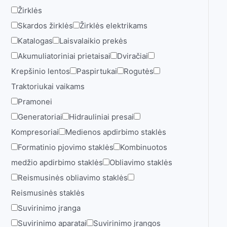
Žirklės
Skardos žirklės
Žirklės elektrikams
Katalogas
Laisvalaikio prekės
Akumuliatoriniai prietaisai
Dviračiai
Krepšinio lentos
Paspirtukai
Rogutės
Traktoriukai vaikams
Pramonei
Generatoriai
Hidrauliniai presai
Kompresoriai
Medienos apdirbimo staklės
Formatinio pjovimo staklės
Kombinuotos
medžio apdirbimo staklės
Obliavimo staklės
Reismusinės obliavimo staklės
Reismusinės staklės
Suvirinimo įranga
Suvirinimo aparatai
Suvirinimo įrangos