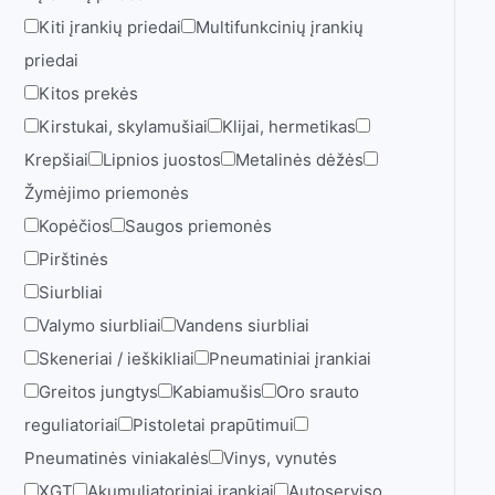
Kiti įrankių priedai
Multifunkcinių įrankių
priedai
Kitos prekės
Kirstukai, skylamušiai
Klijai, hermetikas
Krepšiai
Lipnios juostos
Metalinės dėžės
Žymėjimo priemonės
Kopėčios
Saugos priemonės
Pirštinės
Siurbliai
Valymo siurbliai
Vandens siurbliai
Skeneriai / ieškikliai
Pneumatiniai įrankiai
Greitos jungtys
Kabiamušis
Oro srauto
reguliatoriai
Pistoletai prapūtimui
Pneumatinės viniakalės
Vinys, vynutės
XGT
Akumuliatoriniai įrankiai
Autoserviso