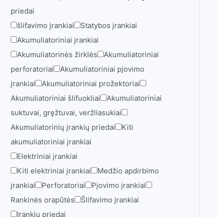
priedai
šlifavimo įrankiai
Statybos įrankiai
Akumuliatoriniai įrankiai
Akumuliatorinės žirklės
Akumuliatoriniai
perforatoriai
Akumuliatoriniai pjovimo
įrankiai
Akumuliatoriniai prožektoriai
Akumuliatoriniai šlifuokliai
Akumuliatoriniai
suktuvai, gręžtuvai, veržliasukiai
Akumuliatorinių įrankių priedai
Kiti
akumuliatoriniai įrankiai
Elektriniai įrankiai
Kiti elektriniai įrankiai
Medžio apdirbimo
įrankiai
Perforatoriai
Pjovimo įrankiai
Rankinės orapūtės
Šlifavimo įrankiai
Įrankių priedai