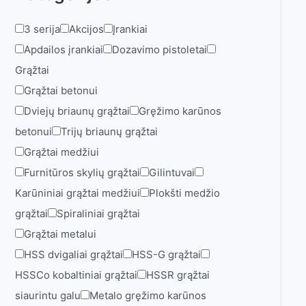
3 serija
Akcijos
Įrankiai
Apdailos įrankiai
Dozavimo pistoletai
Grąžtai
Grąžtai betonui
Dviejų briaunų grąžtai
Gręžimo karūnos
betonui
Trijų briaunų grąžtai
Grąžtai medžiui
Furnitūros skylių grąžtai
Gilintuvai
Karūniniai grąžtai medžiui
Plokšti medžio
grąžtai
Spiraliniai grąžtai
Grąžtai metalui
HSS dvigaliai grąžtai
HSS-G grąžtai
HSSCo kobaltiniai grąžtai
HSSR grąžtai
siaurintu galu
Metalo gręžimo karūnos