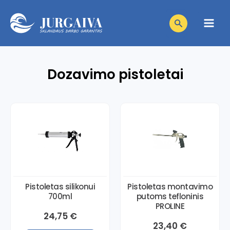
Pereiti
Products
prie
search
Main
turinio
Men
niu
Dozavimo pistoletai
niu
giklis
niu
giklis
niu
giklis
niu
giklis
niu
giklis
Pistoletas silikonui
Pistoletas montavimo
700ml
putoms tefloninis
giklis
PROLINE
24,75
€
23,40
€