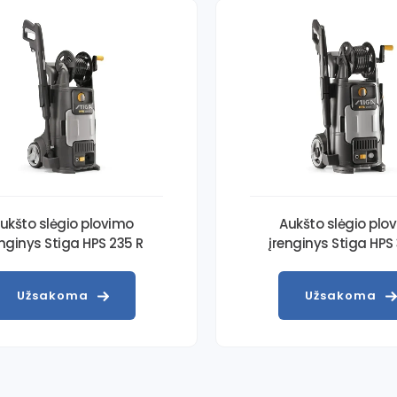
ukšto slėgio plovimo
Aukšto slėgio plo
enginys Stiga HPS 235 R
įrenginys Stiga HPS
Užsakoma
Užsakoma