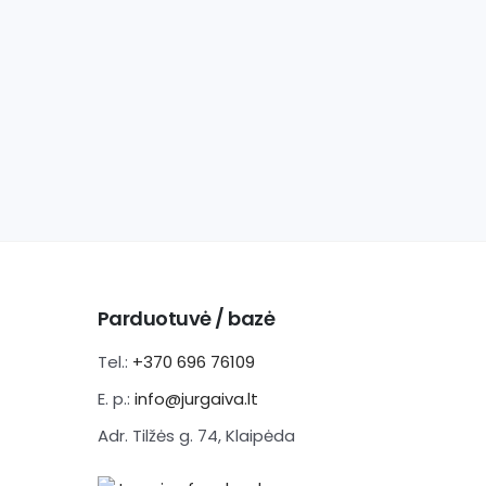
Parduotuvė / bazė
Tel.:
+370 696 76109
E. p.:
info@jurgaiva.lt
Adr. Tilžės g. 74, Klaipėda