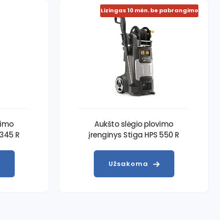
Lizingas 10 mėn. be pabrangimo
vimo
Aukšto slėgio plovimo
 345 R
įrenginys Stiga HPS 550 R
Užsakoma