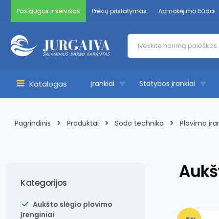
Pereiti
Paslaugos ir servisas
Prekių pristatymas
Apmokėjimo būdai
prie
turinio
Products
search
Katalogas
Įrankiai
Statybos įrankiai
Main
Menu
>
>
>
Pagrindinis
Produktai
Sodo technika
Plovimo įr
Aukšt
Kategorijos
Aukšto slėgio plovimo
įrenginiai