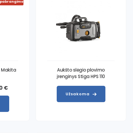
e pabrangimo
s Makita
Aukšto slėgio plovimo
įrenginys Stiga HPS 110
60
€
Užsakoma
į