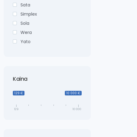
Sata
Simplex
Sola
Wera
Yato
Kaina
129 €
10 000 €
129
10 000