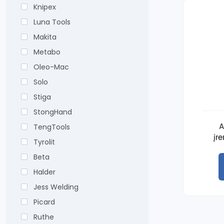
Knipex
Luna Tools
Makita
Metabo
Oleo-Mac
Solo
Stiga
StongHand
A
TengTools
įr
Tyrolit
Beta
Halder
Jess Welding
Picard
Ruthe