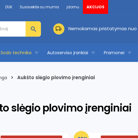
DUK
Susisiekite su mumis
Įdomu
AKCIJOS
Nemokamas pristatymas nuo 
Sodo technika
Autoserviso įrankiai
Pramonei
>
Aukšto slėgio plovimo įrenginiai
anga
o slėgio plovimo įrenginiai