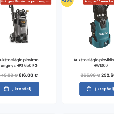
-20%
Lizingas 10 mėn. be pabrangimo
Lizingas 10 mėn. b
ukšto slėgio plovimo
Aukšto slėgio plovikli
įrenginys HPS 650 RG
HW1300
649,00
€
616,00
€
365,00
€
292,
Į krepšelį
Į krepšel