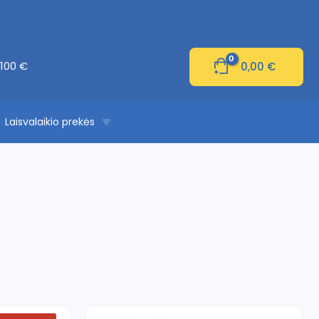
100 €
0,00
€
Laisvalaikio prekės