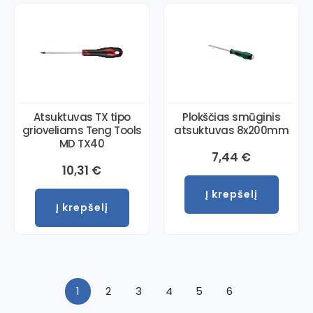
Atsuktuvas TX tipo
Plokščias smūginis
grioveliams Teng Tools
atsuktuvas 8x200mm
MD TX40
7,44
€
10,31
€
Į krepšelį
Į krepšelį
1
2
3
4
5
6