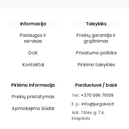
Informacija
Taisyklės
Paslaugos ir
Prekių garantija ir
servisas
grąžinimas
DUK
Privatumo politika
Kontaktai
Pirkimo taisyklės
Pirkimo informacija
Parduotuvė / bazė
Tel.:
+370 696 76109
Prekių pristatymas
E. p.:
info@jurgaiva.lt
Apmokėjimo būdai
Adr. Tilžės g. 74,
Klaipėda