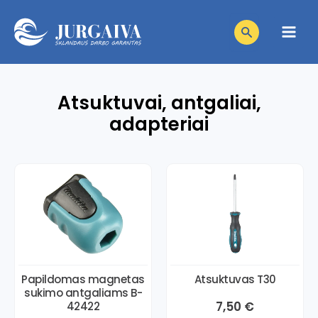
Pereiti
Products
prie
search
Main
turinio
Men
Atsuktuvai, antgaliai,
niu
adapteriai
niu
giklis
niu
giklis
niu
giklis
niu
giklis
niu
giklis
Papildomas magnetas
Atsuktuvas T30
sukimo antgaliams B-
giklis
7,50
€
42422