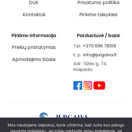
DUK
Privatumo politika
Kontaktai
Pirkimo taisyklės
Pirkimo informacija
Parduotuvė / bazė
Tel.:
+370 696 76109
Prekių pristatymas
E. p.:
info@jurgaiva.lt
Apmokėjimo būdai
Adr. Tilžės g. 74,
Klaipėda
Mes naudojame slapukus, kurie užtikrina, kad Jums bus patogu
naudotis tinklalapiu. Jei toliau naršysite mūsų tinklalapyje, tai