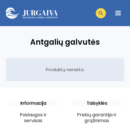
Pereiti
Products
prie
search
Main
turinio
Men
niu
Antgalių galvutės
niu
giklis
niu
giklis
Produktų nerasta.
niu
giklis
niu
giklis
niu
giklis
Informacija
Taisyklės
Paslaugos ir
Prekių garantija ir
giklis
servisas
grąžinimas