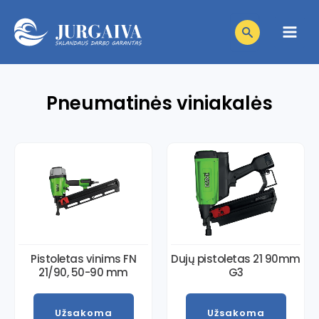
Pereiti
Products
prie
search
Main
turinio
Men
niu
Pneumatinės viniakalės
niu
giklis
niu
giklis
niu
giklis
niu
giklis
niu
giklis
Pistoletas vinims FN
Dujų pistoletas 21 90mm
21/90, 50-90 mm
G3
giklis
Užsakoma
Užsakoma