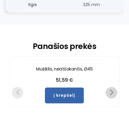
Ilgis
325 mm
Panašios prekės
Mušiklis, neatšokantis, Ø45
51,59
€
Į krepšelį