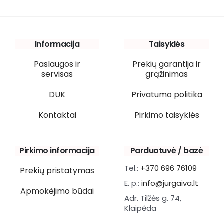
Informacija
Taisyklės
Paslaugos ir
Prekių garantija ir
servisas
grąžinimas
DUK
Privatumo politika
Kontaktai
Pirkimo taisyklės
Pirkimo informacija
Parduotuvė / bazė
Tel.:
+370 696 76109
Prekių pristatymas
E. p.:
info@jurgaiva.lt
Apmokėjimo būdai
Adr. Tilžės g. 74,
Klaipėda