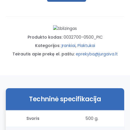
kiekis:
Picard
šaltkalvio
plaktukas
BlackTec
Produkto kodas:
0032700-0500_PIC
500
g.
Kategorijos:
Įrankiai
,
Plaktukai
Teirautis apie prekę el. paštu:
eprekyba@jurgaiva.lt
Techninė specifikacija
Svoris
500 g.