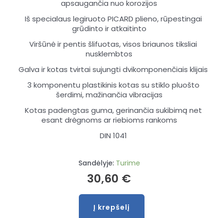
apsaugančia nuo korozijos
Iš specialaus legiruoto PICARD plieno, rūpestingai
grūdinto ir atkaitinto
Viršūnė ir pentis šlifuotas, visos briaunos tiksliai
nusklembtos
Galva ir kotas tvirtai sujungti dvikomponenčiais klijais
3 komponentu plastikinis kotas su stiklo pluošto
šerdimi, mažinančia vibracijas
Kotas padengtas guma, gerinančia sukibimą net
esant drėgnoms ar riebioms rankoms
DIN 1041
Sandėlyje:
Turime
30,60
€
Į krepšelį
produkto