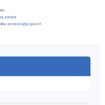
BES
iai
,
Įrankiai
štu:
eprekyba@jurgaiva.lt