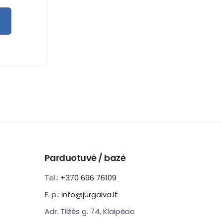
Parduotuvė / bazė
Tel.:
+370 696 76109
E. p.:
info@jurgaiva.lt
Adr. Tilžės g. 74, Klaipėda