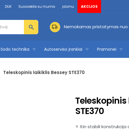
DUK
Susisiekite su mumis
Įdomu
AKCIJOS
Nemokamas pristatymas nuo 
Sodo technika
Autoserviso įrankiai
Pramonei
>
Teleskopinis laikiklis Bessey STE370
Teleskopinis 
STE370
Itin stabili konstrukcija