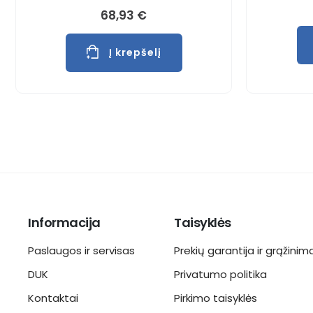
68,93
€
Į krepšelį
Informacija
Taisyklės
Paslaugos ir servisas
Prekių garantija ir grąžinim
DUK
Privatumo politika
Kontaktai
Pirkimo taisyklės