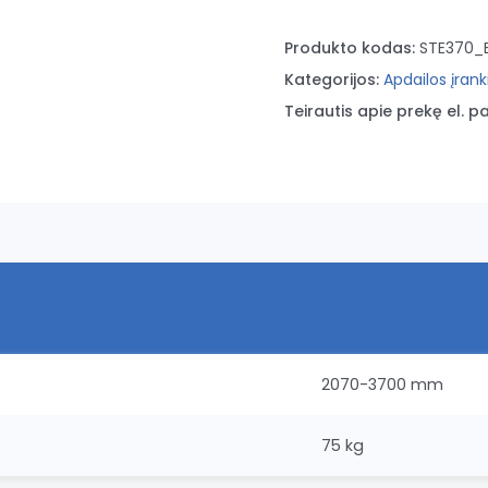
Produkto kodas:
STE370_
Kategorijos:
Apdailos įrank
Teirautis apie prekę el. pa
2070-3700 mm
75 kg