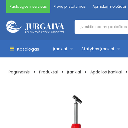
Pereiti
Paslaugos ir servisas
Prekių pristatymas
Apmokėjimo būdai
prie
turinio
Products
search
Katalogas
Įrankiai
Statybos įrankiai
Main
Menu
>
>
>
Pagrindinis
Produktai
Įrankiai
Apdailos įrankiai