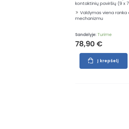
kontaktinių paviršių (9 x 
Valdymas viena ranka d
mechanizmu
Sandėlyje:
Turime
78,90
€
produkto
Į krepšelį
kiekis:
Teleskopinis
laikiklis
Bessey
STE370