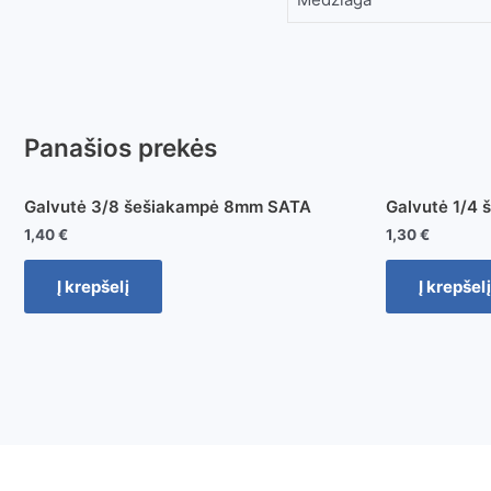
Panašios prekės
Galvutė 3/8 šešiakampė 8mm SATA
Galvutė 1/4
1,40
€
1,30
€
Į krepšelį
Į krepšelį