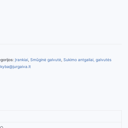
gorijos:
Įrankiai
,
Smūginė galvutė
,
Sukimo antgaliai, galvutės
kyba@jurgaiva.lt
MO