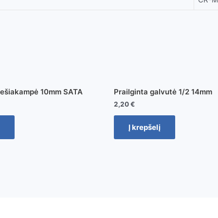
 šešiakampė 10mm SATA
Prailginta galvutė 1/2 14mm
2,20
€
Į krepšelį