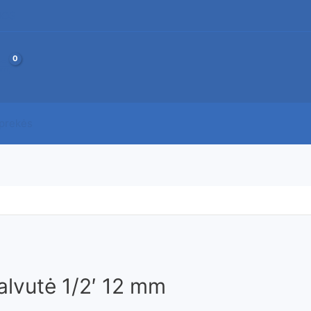
JOS
 prekės
alvutė 1/2′ 12 mm