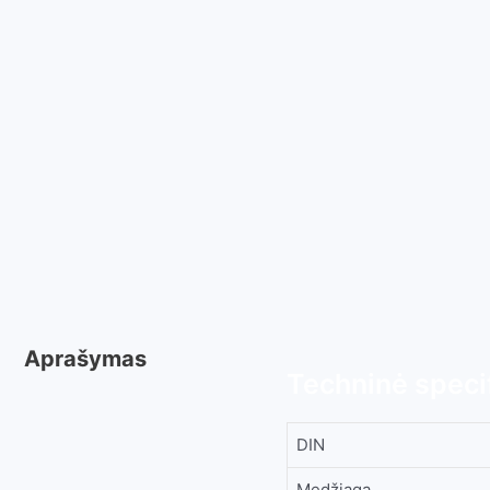
Aprašymas
Techninė specif
DIN
Medžiaga