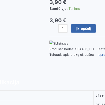
3,90
€
Sandėlyje:
Turime
3,90
€
produkto
Į krepšelį
kiekis:
Prailg.smūginė
galvutė
1/2'
Produkto kodas:
S34405_LIU
Kate
12
Teirautis apie prekę el. paštu:
epre
mm
ikacija
3129
CR-