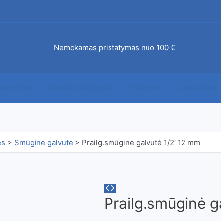
mo būdai
DUK
Susisiekite su mumis
Įdomu
AKCI
ab
Nemokamas pristatymas nuo 100 €
0,00
€
 technika
Autoserviso įrankiai
Pramonei
Laisvalaikio
ės
>
Smūginė galvutė
>
Prailg.smūginė galvutė 1/2′ 12 mm
Prailg.smūginė g