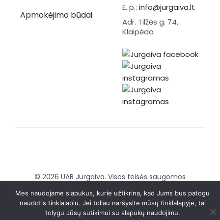
E. p.:
info@jurgaiva.lt
Apmokėjimo būdai
Adr. Tilžės g. 74,
Klaipėda
© 2026 UAB Jurgaiva. Visos teisės saugomos
Sukurta:
Brandmedia agency
Mes naudojame slapukus, kurie užtikrina, kad Jums bus patogu
naudotis tinklalapiu. Jei toliau naršysite mūsų tinklalapyje, tai
tolygu Jūsų sutikimui su slapukų naudojimu.