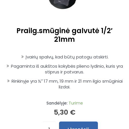
Prailg.smūginė galvutė 1/2′
21mm
Įvairių spalvų, kad būtų patogu atskirti.
Pagaminta iš aukštos kokybės plieno lydinio, kuris yra
stiprus ir patvarus.
Rinkinyje yra ½″ 17 mm, 19 mm ir 21 mm ilgio smūginiai
lizdai.
Sandėlyje:
Turime
5,30
€
produkto