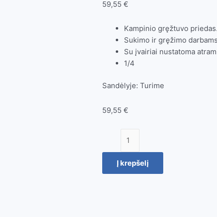
59,55
€
Kampinio gręžtuvo priedas
Sukimo ir gręžimo darbams
Su įvairiai nustatoma atra
1/4
Sandėlyje:
Turime
59,55
€
produkto
kiekis:
Suktuvo
Į krepšelį
/
gręžtuvo
kampinis
priedas
1/4