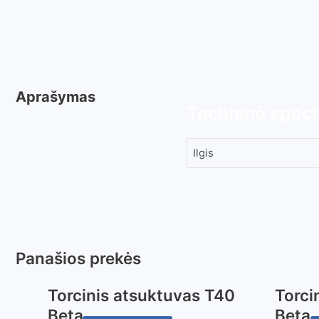
Aprašymas
Techninė specif
Ilgis
Panašios prekės
Torcinis atsuktuvas T40
Torci
Beta
Beta