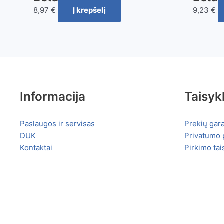
8,97
€
Į krepšelį
9,23
€
Informacija
Taisyk
Paslaugos ir servisas
Prekių gara
DUK
Privatumo p
Kontaktai
Pirkimo tai