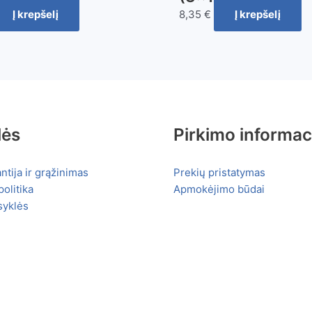
Į krepšelį
8,35
€
Į krepšelį
lės
Pirkimo informac
ntija ir grąžinimas
Prekių pristatymas
olitika
Apmokėjimo būdai
syklės