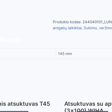
Produkto kodas:
244040101_LUN
antgalių laikikliai
,
Sukimo, veržimo
ikacija
145 mm
nis atsuktuvas T45
Atsuktuvas su ap
(3×100) WIHA