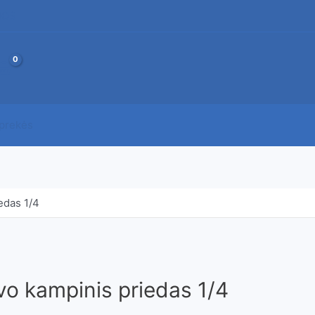
JOS
 prekės
edas 1/4
vo kampinis priedas 1/4