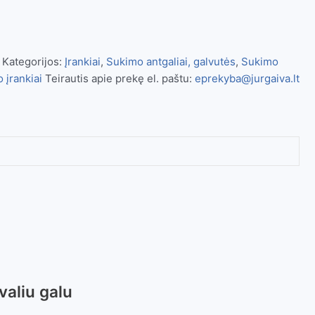
Kategorijos:
Įrankiai
,
Sukimo antgaliai, galvutės
,
Sukimo
 įrankiai
Teirautis apie prekę el. paštu:
eprekyba@jurgaiva.lt
valiu galu