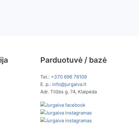
ija
Parduotuvė / bazė
Tel.:
+370 696 76109
E. p.:
info@jurgaiva.lt
Adr. Tilžės g. 74, Klaipėda