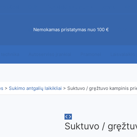
mo būdai
DUK
Susisiekite su mumis
Įdomu
AKCI
ab
Nemokamas pristatymas nuo 100 €
0,00
€
 technika
Autoserviso įrankiai
Pramonei
Laisvalaikio
ės
>
Sukimo antgalių laikikliai
>
Suktuvo / gręžtuvo kampinis pri
Suktuvo / gręžtu