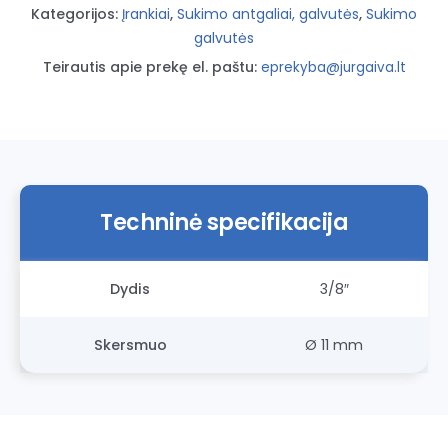
Kategorijos:
Įrankiai
,
Sukimo antgaliai, galvutės
,
Sukimo
galvutės
Teirautis apie prekę el. paštu:
eprekyba@jurgaiva.lt
Techninė specifikacija
Dydis
3/8″
Skersmuo
Ø 11 mm