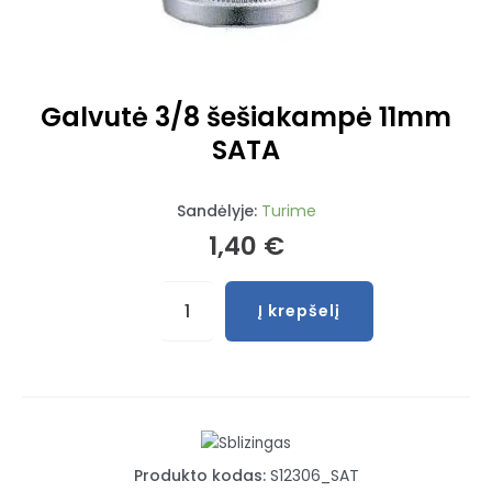
Galvutė 3/8 šešiakampė 11mm
SATA
Sandėlyje:
Turime
1,40
€
produkto
Į krepšelį
kiekis:
Galvutė
3/8
šešiakampė
11mm
SATA
Produkto kodas:
S12306_SAT