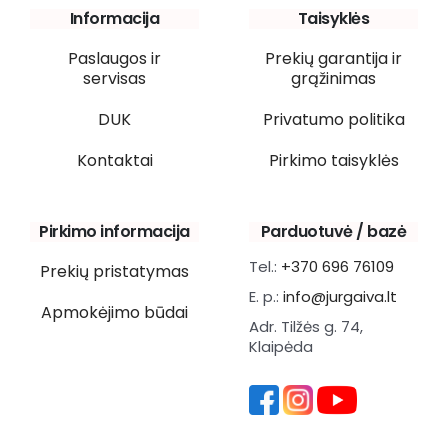
Informacija
Taisyklės
Paslaugos ir
Prekių garantija ir
servisas
grąžinimas
DUK
Privatumo politika
Kontaktai
Pirkimo taisyklės
Pirkimo informacija
Parduotuvė / bazė
Tel.:
+370 696 76109
Prekių pristatymas
E. p.:
info@jurgaiva.lt
Apmokėjimo būdai
Adr. Tilžės g. 74,
Klaipėda