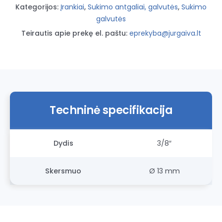
Kategorijos:
Įrankiai
,
Sukimo antgaliai, galvutės
,
Sukimo
galvutės
Teirautis apie prekę el. paštu:
eprekyba@jurgaiva.lt
Techninė specifikacija
Dydis
3/8″
Skersmuo
Ø 13 mm