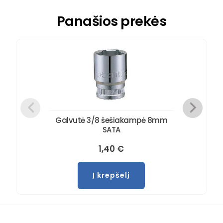
Panašios prekės
Galvutė 3/8 šešiakampė 8mm
SATA
1,40
€
Į krepšelį