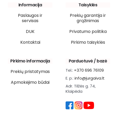
Informacija
Taisyklės
Paslaugos ir
Prekių garantija ir
servisas
grąžinimas
DUK
Privatumo politika
Kontaktai
Pirkimo taisyklės
Pirkimo informacija
Parduotuvė / bazė
Tel.:
+370 696 76109
Prekių pristatymas
E. p.:
info@jurgaiva.lt
Apmokėjimo būdai
Adr. Tilžės g. 74,
Klaipėda