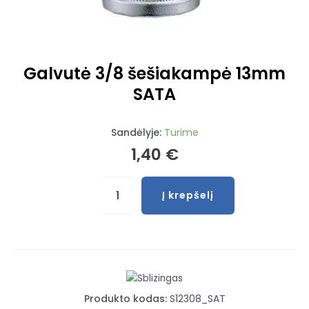
Galvutė 3/8 šešiakampė 13mm
SATA
Sandėlyje:
Turime
1,40
€
produkto
Į krepšelį
kiekis:
Galvutė
3/8
šešiakampė
13mm
SATA
Produkto kodas:
S12308_SAT