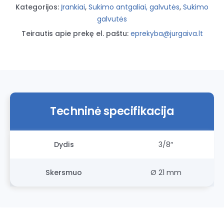
Kategorijos:
Įrankiai
,
Sukimo antgaliai, galvutės
,
Sukimo
galvutės
Teirautis apie prekę el. paštu:
eprekyba@jurgaiva.lt
Techninė specifikacija
Dydis
3/8″
Skersmuo
Ø 21 mm