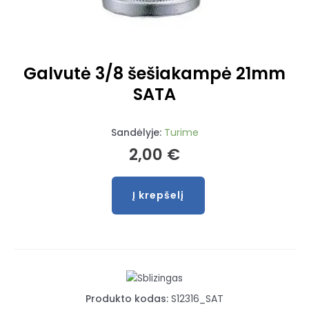
Galvutė 3/8 šešiakampė 21mm
SATA
Sandėlyje:
Turime
2,00
€
Į krepšelį
produkto
kiekis:
Galvutė
3/8
šešiakampė
21mm
Produkto kodas:
S12316_SAT
SATA