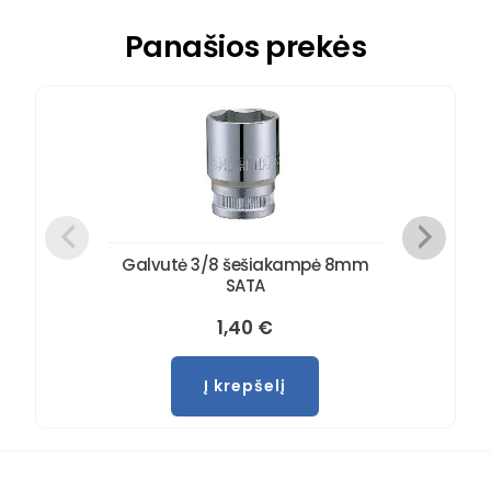
Panašios prekės
Galvutė 3/8 šešiakampė 8mm
SATA
1,40
€
Į krepšelį