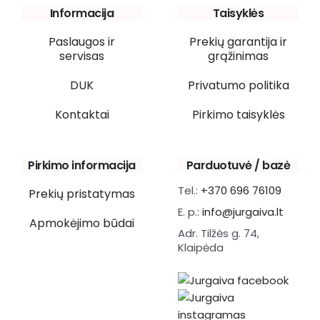
Informacija
Taisyklės
Paslaugos ir
Prekių garantija ir
servisas
grąžinimas
DUK
Privatumo politika
Kontaktai
Pirkimo taisyklės
Pirkimo informacija
Parduotuvė / bazė
Tel.:
+370 696 76109
Prekių pristatymas
E. p.:
info@jurgaiva.lt
Apmokėjimo būdai
Adr. Tilžės g. 74,
Klaipėda