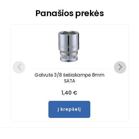
Panašios prekės
Galvutė 3/8 šešiakampė 8mm
SATA
1,40
€
Į krepšelį