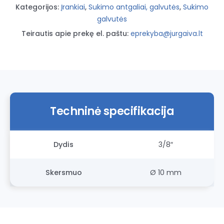
SATA
Kategorijos:
Įrankiai
,
Sukimo antgaliai, galvutės
,
Sukimo
galvutės
Teirautis apie prekę el. paštu:
eprekyba@jurgaiva.lt
Techninė specifikacija
Dydis
3/8″
Skersmuo
Ø 10 mm