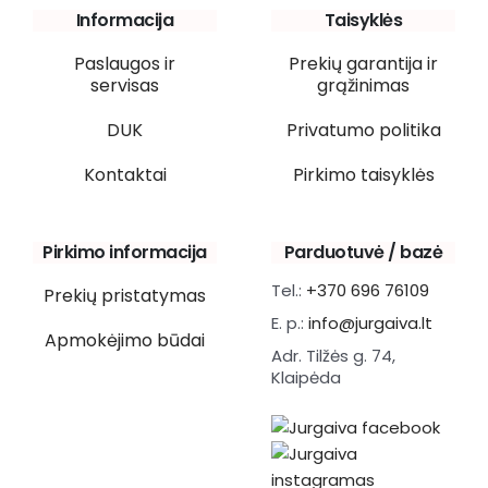
Informacija
Taisyklės
Paslaugos ir
Prekių garantija ir
servisas
grąžinimas
DUK
Privatumo politika
Kontaktai
Pirkimo taisyklės
Pirkimo informacija
Parduotuvė / bazė
Tel.:
+370 696 76109
Prekių pristatymas
E. p.:
info@jurgaiva.lt
Apmokėjimo būdai
Adr. Tilžės g. 74,
Klaipėda