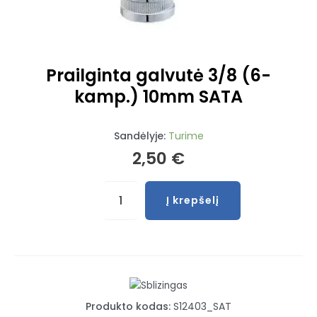
Prailginta galvutė 3/8 (6-
kamp.) 10mm SATA
Sandėlyje:
Turime
2,50
€
produkto
Į krepšelį
kiekis:
Prailginta
galvutė
3/8
(6-
kamp.)
Produkto kodas:
S12403_SAT
10mm