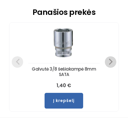
Panašios prekės
Galvutė 3/8 šešiakampė 8mm
SATA
1,40
€
Į krepšelį