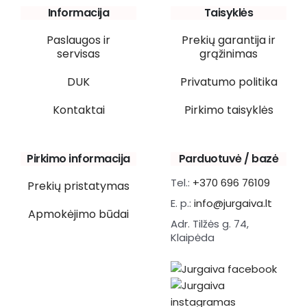
Informacija
Taisyklės
Paslaugos ir
Prekių garantija ir
servisas
grąžinimas
DUK
Privatumo politika
Kontaktai
Pirkimo taisyklės
Pirkimo informacija
Parduotuvė / bazė
Tel.:
+370 696 76109
Prekių pristatymas
E. p.:
info@jurgaiva.lt
Apmokėjimo būdai
Adr. Tilžės g. 74,
Klaipėda