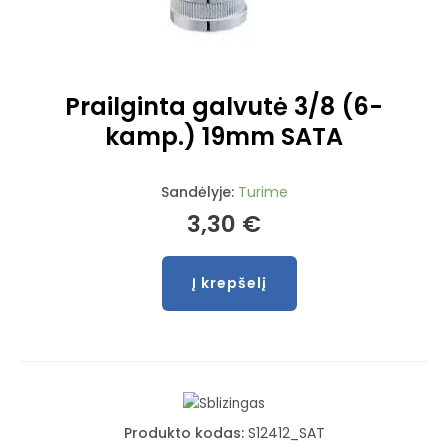
Prailginta galvutė 3/8 (6-
kamp.) 19mm SATA
Sandėlyje:
Turime
3,30
€
Į krepšelį
produkto
kiekis:
Prailginta
galvutė
3/8
(6-
Produkto kodas:
S12412_SAT
kamp.)