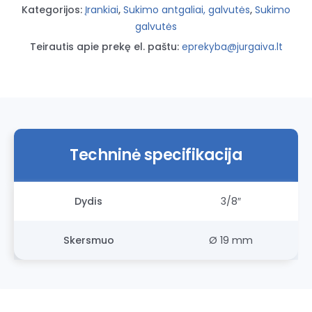
19mm
Kategorijos:
Įrankiai
,
Sukimo antgaliai, galvutės
,
Sukimo
SATA
galvutės
Teirautis apie prekę el. paštu:
eprekyba@jurgaiva.lt
Techninė specifikacija
Dydis
3/8″
Skersmuo
Ø 19 mm