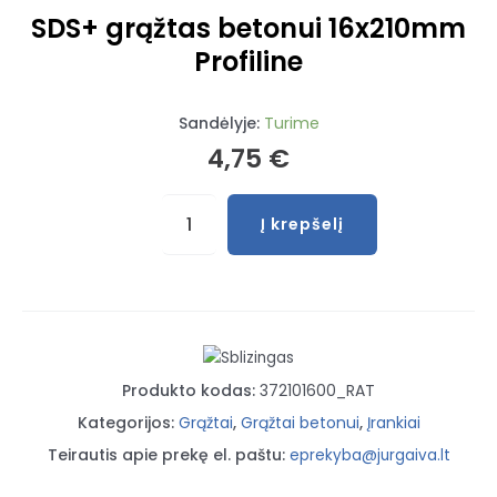
SDS+ grąžtas betonui 16x210mm
Profiline
Sandėlyje:
Turime
4,75
€
produkto
Į krepšelį
kiekis:
SDS+
grąžtas
betonui
16x210mm
Profiline
Produkto kodas:
372101600_RAT
Kategorijos:
Grąžtai
,
Grąžtai betonui
,
Įrankiai
Teirautis apie prekę el. paštu:
eprekyba@jurgaiva.lt