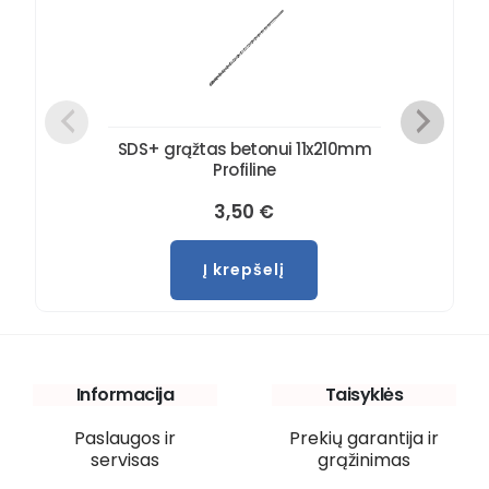
SDS+ grąžtas betonui 11x210mm
Profiline
3,50
€
Į krepšelį
Informacija
Taisyklės
Paslaugos ir
Prekių garantija ir
servisas
grąžinimas