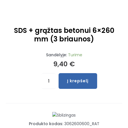
SDS + grąžtas betonui 6×260
mm (3 briaunos)
Sandėlyje:
Turime
9,40
€
produkto
Į krepšelį
kiekis:
SDS
+
grąžtas
betonui
6x260
Produkto kodas:
3062600600_RAT
mm