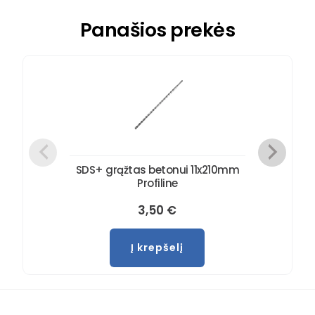
Panašios prekės
SDS+ grąžtas betonui 11x210mm
Profiline
3,50
€
Į krepšelį