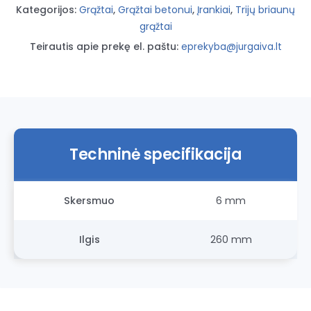
(3
Kategorijos:
Grąžtai
,
Grąžtai betonui
,
Įrankiai
,
Trijų briaunų
briaunos)
grąžtai
Teirautis apie prekę el. paštu:
eprekyba@jurgaiva.lt
Techninė specifikacija
Skersmuo
6 mm
Ilgis
260 mm