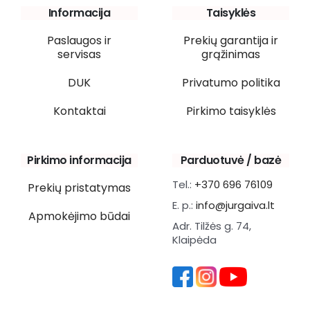
Informacija
Taisyklės
Paslaugos ir
Prekių garantija ir
servisas
grąžinimas
DUK
Privatumo politika
Kontaktai
Pirkimo taisyklės
Pirkimo informacija
Parduotuvė / bazė
Tel.:
+370 696 76109
Prekių pristatymas
E. p.:
info@jurgaiva.lt
Apmokėjimo būdai
Adr. Tilžės g. 74,
Klaipėda