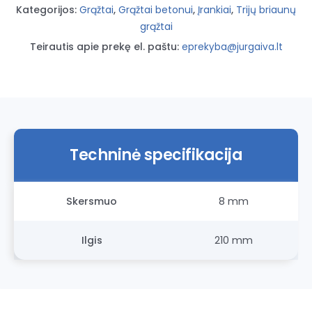
(3
Kategorijos:
Grąžtai
,
Grąžtai betonui
,
Įrankiai
,
Trijų briaunų
briaunos)
grąžtai
Teirautis apie prekę el. paštu:
eprekyba@jurgaiva.lt
Techninė specifikacija
Skersmuo
8 mm
Ilgis
210 mm