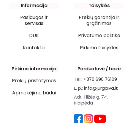
Informacija
Taisyklės
Paslaugos ir
Prekių garantija ir
servisas
grąžinimas
DUK
Privatumo politika
Kontaktai
Pirkimo taisyklės
Pirkimo informacija
Parduotuvė / bazė
Tel.:
+370 696 76109
Prekių pristatymas
E. p.:
info@jurgaiva.lt
Apmokėjimo būdai
Adr. Tilžės g. 74,
Klaipėda