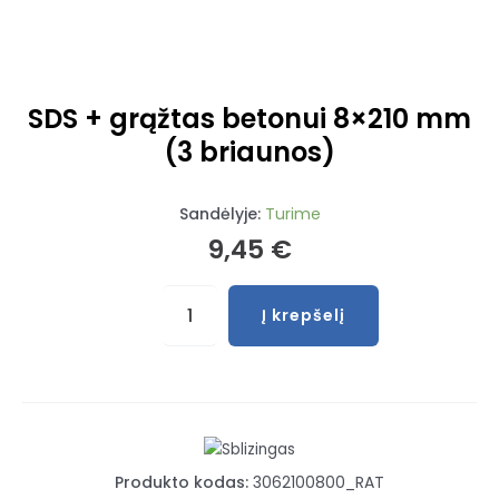
SDS + grąžtas betonui 8×210 mm
(3 briaunos)
Sandėlyje:
Turime
9,45
€
produkto
Į krepšelį
kiekis:
SDS
+
grąžtas
betonui
8x210
Produkto kodas:
3062100800_RAT
mm