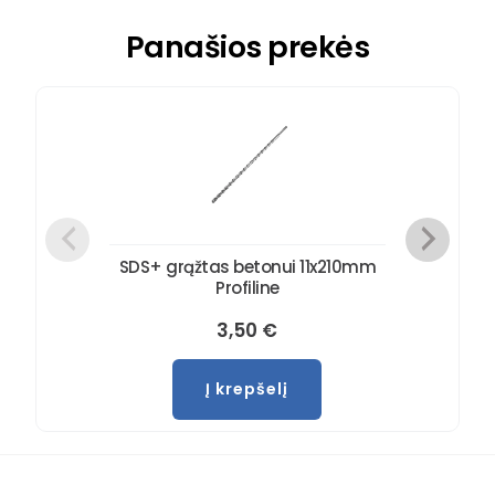
Panašios prekės
SDS+ grąžtas betonui 11x210mm
Profiline
3,50
€
Į krepšelį