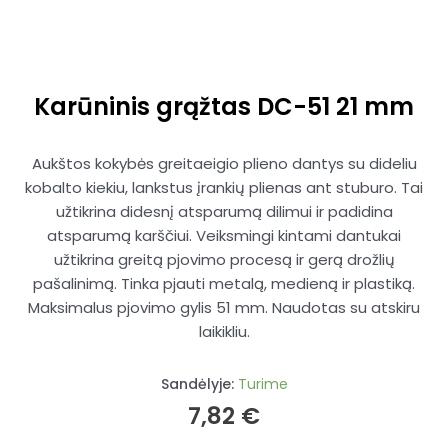
Karūninis grąžtas DC-51 21 mm
Aukštos kokybės greitaeigio plieno dantys su dideliu
kobalto kiekiu, lankstus įrankių plienas ant stuburo. Tai
užtikrina didesnį atsparumą dilimui ir padidina
atsparumą karščiui. Veiksmingi kintami dantukai
užtikrina greitą pjovimo procesą ir gerą drožlių
pašalinimą. Tinka pjauti metalą, medieną ir plastiką.
Maksimalus pjovimo gylis 51 mm. Naudotas su atskiru
laikikliu.
Sandėlyje:
Turime
7,82
€