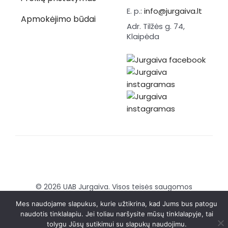
E. p.:
info@jurgaiva.lt
Apmokėjimo būdai
Adr. Tilžės g. 74,
Klaipėda
© 2026 UAB Jurgaiva. Visos teisės saugomos
Sukurta:
Brandmedia agency
Mes naudojame slapukus, kurie užtikrina, kad Jums bus patogu
naudotis tinklalapiu. Jei toliau naršysite mūsų tinklalapyje, tai
tolygu Jūsų sutikimui su slapukų naudojimu.