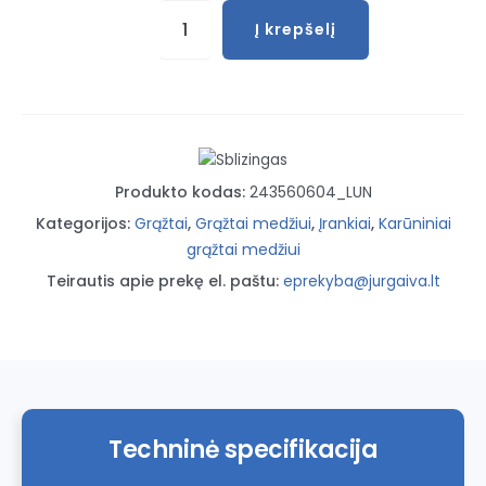
produkto
Į krepšelį
kiekis:
Karūninis
grąžtas
DC-
51
21
Produkto kodas:
243560604_LUN
mm
Kategorijos:
Grąžtai
,
Grąžtai medžiui
,
Įrankiai
,
Karūniniai
grąžtai medžiui
Teirautis apie prekę el. paštu:
eprekyba@jurgaiva.lt
Techninė specifikacija