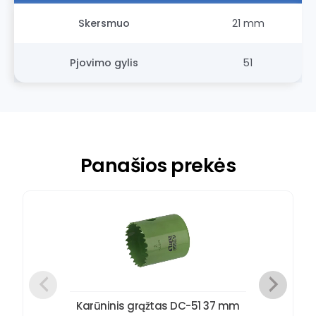
Skersmuo
21 mm
Pjovimo gylis
51
Panašios prekės
Karūninis grąžtas DC-51 37 mm