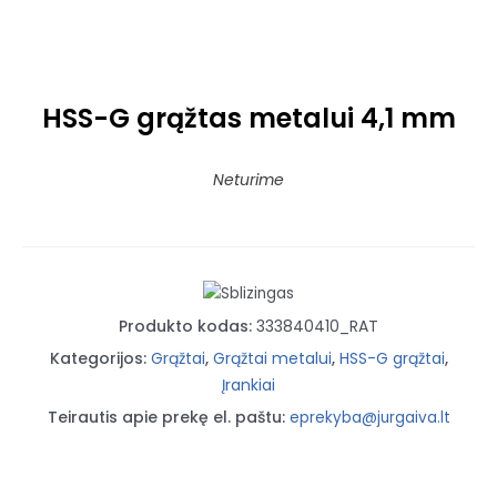
HSS-G grąžtas metalui 4,1 mm
Neturime
Produkto kodas:
333840410_RAT
Kategorijos:
Grąžtai
,
Grąžtai metalui
,
HSS-G grąžtai
,
Įrankiai
Teirautis apie prekę el. paštu:
eprekyba@jurgaiva.lt