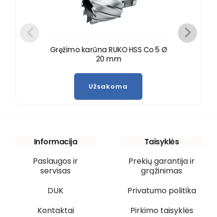
Gręžimo karūna RUKO HSS Co 5 Ø
20 mm
Užsakoma
Informacija
Taisyklės
Paslaugos ir
Prekių garantija ir
servisas
grąžinimas
DUK
Privatumo politika
Kontaktai
Pirkimo taisyklės