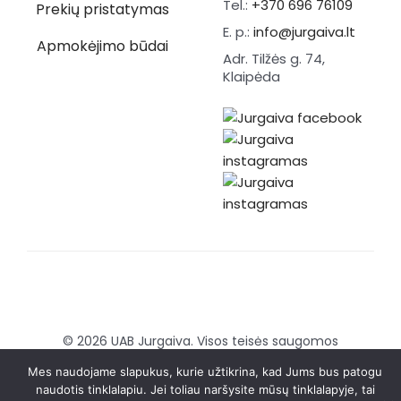
Tel.:
+370 696 76109
Prekių pristatymas
E. p.:
info@jurgaiva.lt
Apmokėjimo būdai
Adr. Tilžės g. 74,
Klaipėda
© 2026 UAB Jurgaiva. Visos teisės saugomos
Sukurta:
Brandmedia agency
Mes naudojame slapukus, kurie užtikrina, kad Jums bus patogu
naudotis tinklalapiu. Jei toliau naršysite mūsų tinklalapyje, tai