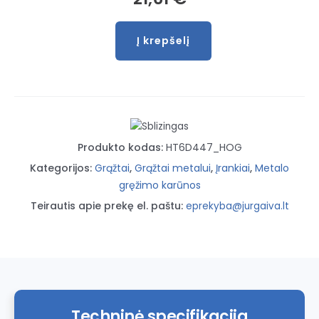
Į krepšelį
produkto
kiekis:
Gręžimo
karūna
102mm
Bi-
Produkto kodas:
HT6D447_HOG
metal
8%
Kategorijos:
Grąžtai
,
Grąžtai metalui
,
Įrankiai
,
Metalo
Cobalt
gręžimo karūnos
Teirautis apie prekę el. paštu:
eprekyba@jurgaiva.lt
Techninė specifikacija