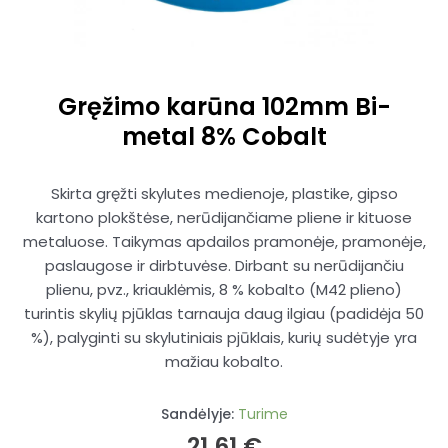
Gręžimo karūna 102mm Bi-
metal 8% Cobalt
Skirta gręžti skylutes medienoje, plastike, gipso
kartono plokštėse, nerūdijančiame pliene ir kituose
metaluose. Taikymas apdailos pramonėje, pramonėje,
paslaugose ir dirbtuvėse. Dirbant su nerūdijančiu
plienu, pvz., kriauklėmis, 8 % kobalto (M42 plieno)
turintis skylių pjūklas tarnauja daug ilgiau (padidėja 50
%), palyginti su skylutiniais pjūklais, kurių sudėtyje yra
mažiau kobalto.
Sandėlyje:
Turime
21,61
€