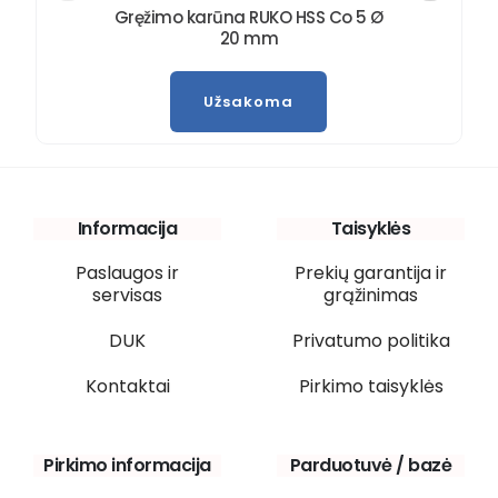
Gręžimo karūna RUKO HSS Co 5 Ø
20 mm
Užsakoma
Informacija
Taisyklės
Paslaugos ir
Prekių garantija ir
servisas
grąžinimas
DUK
Privatumo politika
Kontaktai
Pirkimo taisyklės
Pirkimo informacija
Parduotuvė / bazė