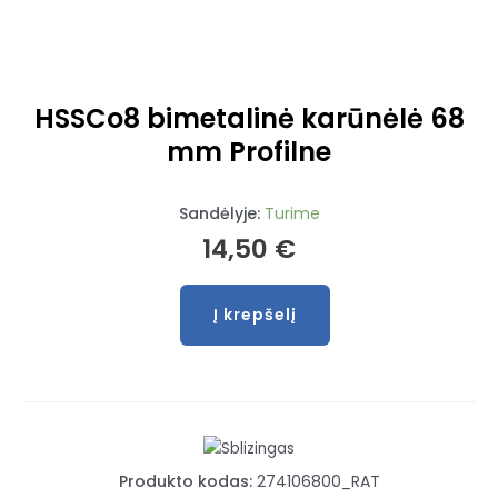
HSSCo8 bimetalinė karūnėlė 68
mm Profilne
Sandėlyje:
Turime
14,50
€
Į krepšelį
produkto
kiekis:
HSSCo8
bimetalinė
karūnėlė
68
Produkto kodas:
274106800_RAT
mm