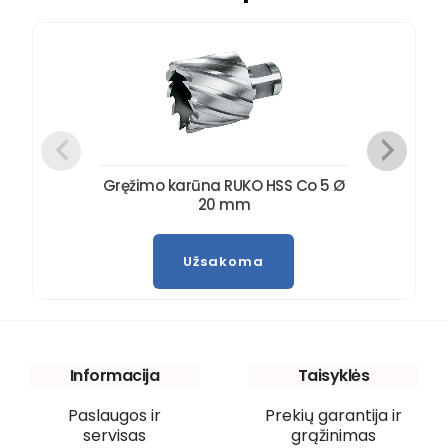
Gręžimo karūna RUKO HSS Co 5 Ø
20 mm
Užsakoma
Informacija
Taisyklės
Paslaugos ir
Prekių garantija ir
servisas
grąžinimas