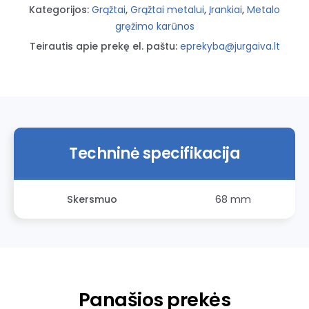
Profilne
Kategorijos:
Grąžtai
,
Grąžtai metalui
,
Įrankiai
,
Metalo
gręžimo karūnos
Teirautis apie prekę el. paštu:
eprekyba@jurgaiva.lt
Techninė specifikacija
Skersmuo
68 mm
Panašios prekės