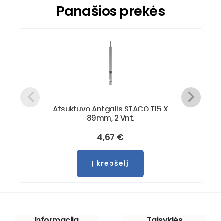
Panašios prekės
Atsuktuvo Antgalis STACO T15 X
89mm, 2 Vnt.
4,67
€
Į krepšelį
Informacija
Taisyklės