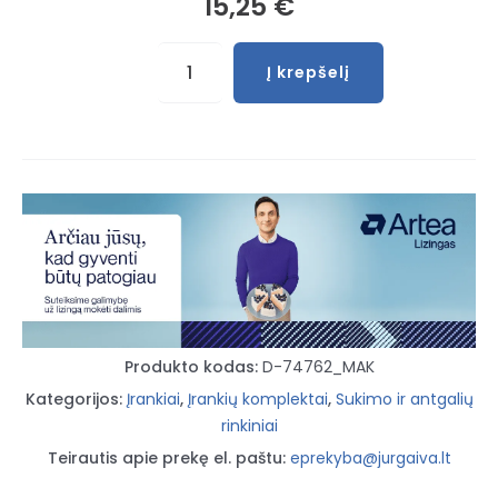
15,25
€
produkto
Į krepšelį
kiekis:
Sukimo
antgalių
rinkinys,
32vnt.
(D-
74762)
Produkto kodas:
D-74762_MAK
Kategorijos:
Įrankiai
,
Įrankių komplektai
,
Sukimo ir antgalių
rinkiniai
Teirautis apie prekę el. paštu:
eprekyba@jurgaiva.lt