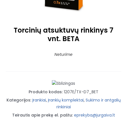
Torcinių atsuktuvų rinkinys 7
vnt. BETA
Neturime
Produkto kodas:
1207E/TX-D7_BET
Kategorijos:
Įrankiai
,
Įrankių komplektai
,
Sukimo ir antgalių
rinkiniai
Teirautis apie prekę el. paštu:
eprekyba@jurgaiva.lt