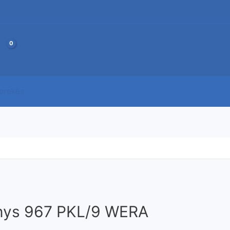
JOS
 prekės
inys 967 PKL/9 WERA