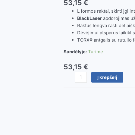
53,15
€
L formos raktai, skirti įgi
BlackLaser
apdorojimas užt
Raktus lengva rasti dėl aiš
Dėvėjimui atsparus laikiklis
TORX® antgalis su rutulio f
Sandėlyje:
Turime
53,15
€
produkto
Į krepšelį
kiekis:
TORX
raktų
rinkinys
967
PKL/9
WERA