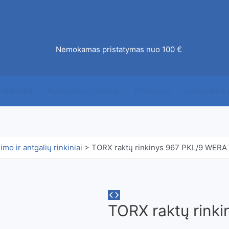
mo būdai
DUK
Susisiekite su mumis
Įdomu
AKCI
ab
Nemokamas pristatymas nuo 100 €
0,00
€
 technika
Autoserviso įrankiai
Pramonei
Laisvalaikio
imo ir antgalių rinkiniai
>
TORX raktų rinkinys 967 PKL/9 WERA
TORX raktų rink