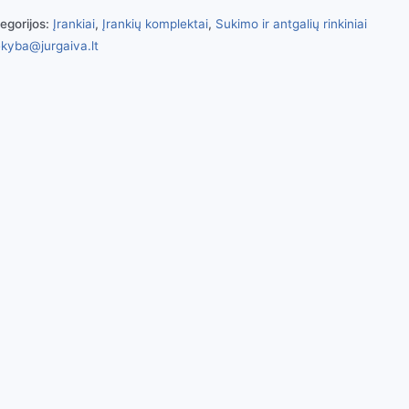
egorijos:
Įrankiai
,
Įrankių komplektai
,
Sukimo ir antgalių rinkiniai
kyba@jurgaiva.lt