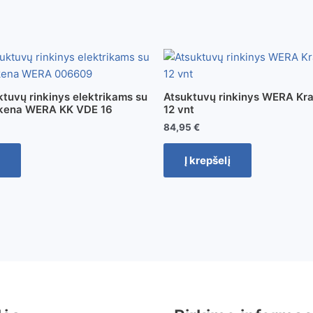
ktuvų rinkinys elektrikams su
Atsuktuvų rinkinys WERA Kra
ankena WERA KK VDE 16
12 vnt
84,95
€
Į krepšelį