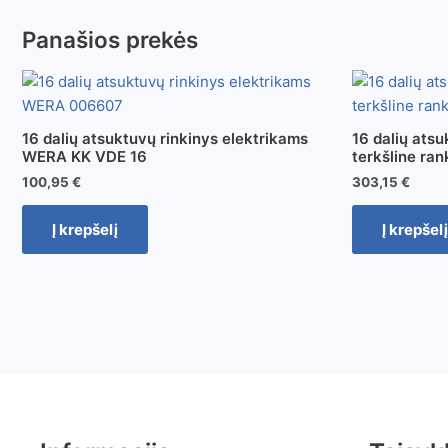
Panašios prekės
16 dalių atsuktuvų rinkinys elektrikams
16 dalių atsu
WERA KK VDE 16
terkšline r
100,95
€
303,15
€
Į krepšelį
Į krepšelį