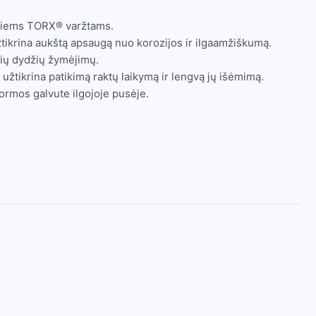
lintiems TORX® varžtams.
ikrina aukštą apsaugą nuo korozijos ir ilgaamžiškumą.
kių dydžių žymėjimų.
 užtikrina patikimą raktų laikymą ir lengvą jų išėmimą.
ormos galvute ilgojoje pusėje.