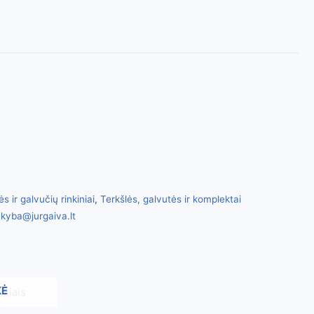
s ir galvučių rinkiniai
,
Terkšlės, galvutės ir komplektai
kyba@jurgaiva.lt
KĖ