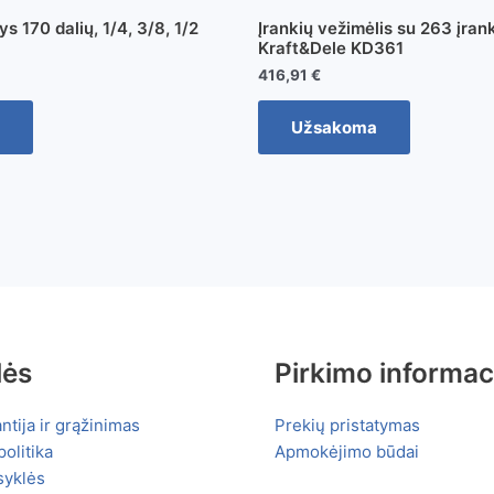
ys 170 dalių, 1/4, 3/8, 1/2
Įrankių vežimėlis su 263 įrank
Kraft&Dele KD361
416,91
€
Užsakoma
lės
Pirkimo informac
ntija ir grąžinimas
Prekių pristatymas
olitika
Apmokėjimo būdai
syklės