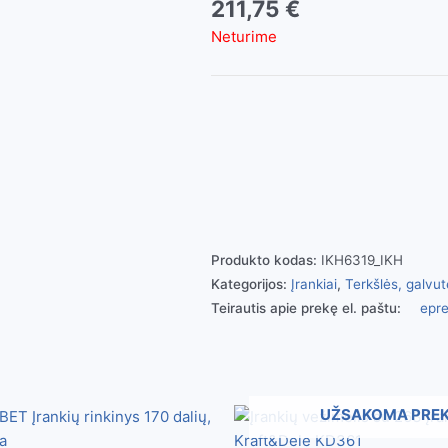
211,75
€
Neturime
Produkto kodas:
IKH6319_IKH
Kategorijos:
Įrankiai
,
Terkšlės, galvutė
Teirautis apie prekę el. paštu:
epre
UŽSAKOMA PRE