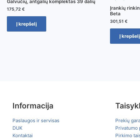
Galvučių, antgalių komplektas 39 dalių
Įrankių rinkin
175,72
€
Beta
301,51
€
Į krepšelį
Į krepšelį
Informacija
Taisyk
Paslaugos ir servisas
Prekių gara
DUK
Privatumo p
Kontaktai
Pirkimo tai