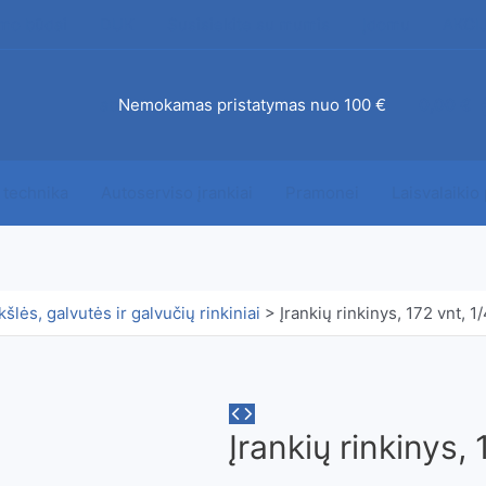
mo būdai
DUK
Susisiekite su mumis
Įdomu
AKCI
ab
Nemokamas pristatymas nuo 100 €
0,00
€
 technika
Autoserviso įrankiai
Pramonei
Laisvalaikio
kšlės, galvutės ir galvučių rinkiniai
>
Įrankių rinkinys, 172 vnt, 1/
Įrankių rinkinys, 