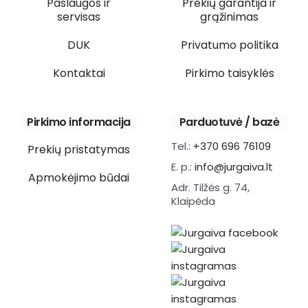
Paslaugos ir
Prekių garantija ir
servisas
grąžinimas
DUK
Privatumo politika
Kontaktai
Pirkimo taisyklės
Pirkimo informacija
Parduotuvė / bazė
Tel.:
+370 696 76109
Prekių pristatymas
E. p.:
info@jurgaiva.lt
Apmokėjimo būdai
Adr. Tilžės g. 74,
Klaipėda