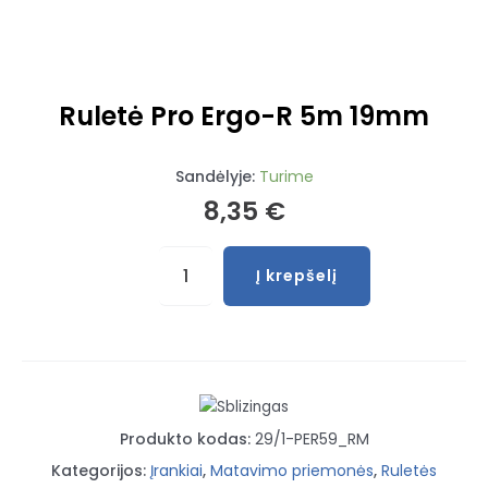
Ruletė Pro Ergo-R 5m 19mm
Sandėlyje:
Turime
8,35
€
produkto
Į krepšelį
kiekis:
Ruletė
Pro
Ergo-
R
5m
Produkto kodas:
29/1-PER59_RM
19mm
Kategorijos:
Įrankiai
,
Matavimo priemonės
,
Ruletės