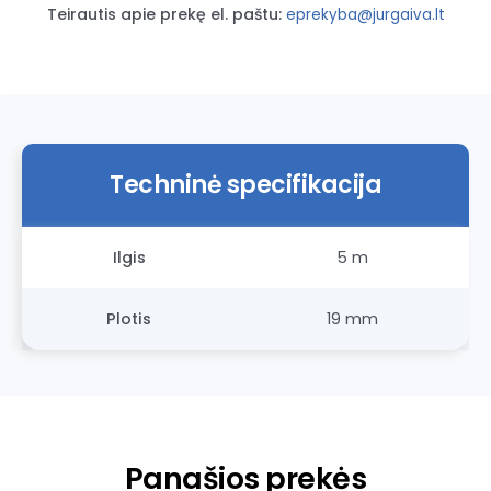
Teirautis apie prekę el. paštu:
eprekyba@jurgaiva.lt
Techninė specifikacija
Ilgis
5 m
Plotis
19 mm
Panašios prekės