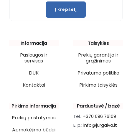
Į krepšelį
Informacija
Taisyklės
Paslaugos ir
Prekių garantija ir
servisas
grąžinimas
DUK
Privatumo politika
Kontaktai
Pirkimo taisyklės
Pirkimo informacija
Parduotuvė / bazė
Tel.:
+370 696 76109
Prekių pristatymas
E. p.:
info@jurgaiva.lt
Apmokėjimo būdai