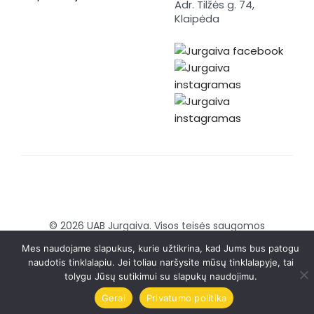
Adr. Tilžės g. 74,
Klaipėda
© 2026 UAB Jurgaiva. Visos teisės saugomos
Sukurta:
Brandmedia agency
Mes naudojame slapukus, kurie užtikrina, kad Jums bus patogu
naudotis tinklalapiu. Jei toliau naršysite mūsų tinklalapyje, tai
tolygu Jūsų sutikimui su slapukų naudojimu.
Gerai
Privatumo politika