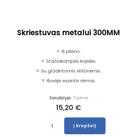
Skriestuvas metalui 300MM
Iš plieno.
Stačiakampės kojelės.
Su grūdintomis viršūnėmis.
Išorėje esantis rėmas.
Sandėlyje:
Turime
15,20
€
produkto
Į krepšelį
kiekis:
Skriestuvas