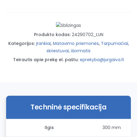
metalui
300MM
Produkto kodas:
24290702_LUN
Kategorijos:
Įrankiai
,
Matavimo priemonės
,
Tarpumačiai,
skriestuvai, išormatis
Teirautis apie prekę el. paštu:
eprekyba@jurgaiva.lt
Techninė specifikacija
Ilgis
300 mm