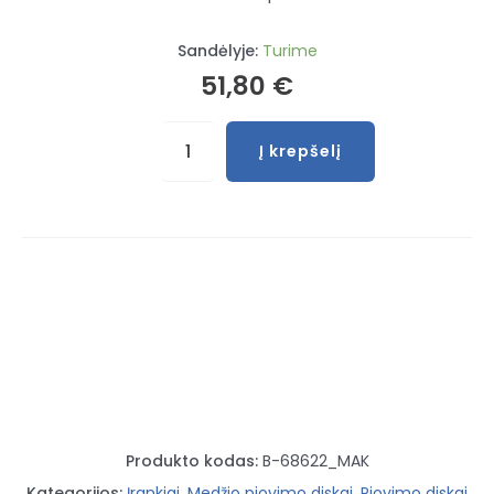
Sandėlyje:
Turime
51,80
€
produkto
Į krepšelį
kiekis:
Pjovimo
diskas
medžiui
Efficut
190x30x1,45mm
45T
Makita
Produkto kodas:
B-68622_MAK
Kategorijos:
Įrankiai
,
Medžio pjovimo diskai
,
Pjovimo diskai