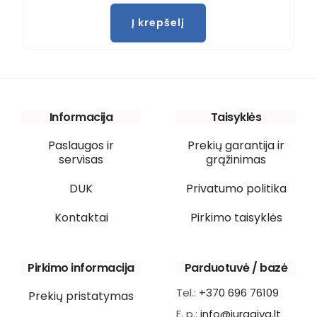
Į krepšelį
Informacija
Taisyklės
Paslaugos ir
Prekių garantija ir
servisas
grąžinimas
DUK
Privatumo politika
Kontaktai
Pirkimo taisyklės
Pirkimo informacija
Parduotuvė / bazė
Tel.:
+370 696 76109
Prekių pristatymas
E. p.:
info@jurgaiva.lt