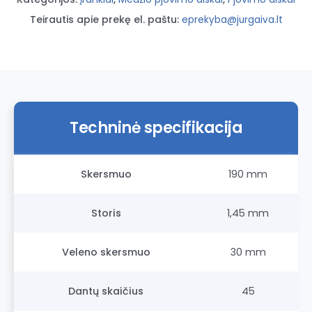
Teirautis apie prekę el. paštu:
eprekyba@jurgaiva.lt
Techninė specifikacija
Skersmuo
190 mm
Storis
1,45 mm
Veleno skersmuo
30 mm
Dantų skaičius
45