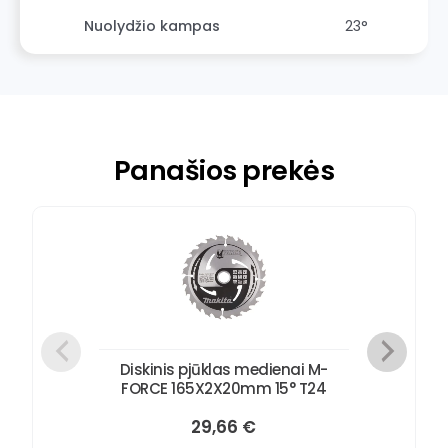
Nuolydžio kampas
23°
Panašios prekės
Diskinis pjūklas medienai M-
FORCE 165X2X20mm 15° T24
29,66
€