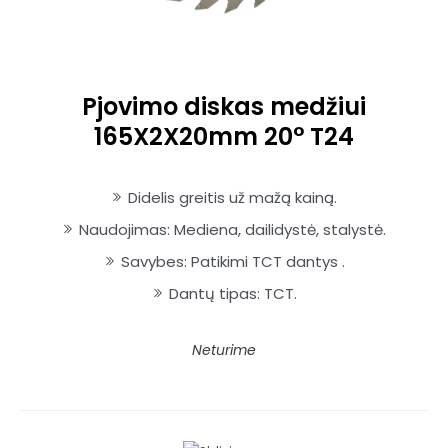
Pjovimo diskas medžiui
165X2X20mm 20° T24
Didelis greitis už mažą kainą.
Naudojimas: Mediena, dailidystė, stalystė.
Savybes: Patikimi TCT dantys .
Dantų tipas: TCT.
Neturime