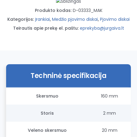
Produkto kodas:
D-03333_MAK
Kategorijos:
Įrankiai
,
Medžio pjovimo diskai
,
Pjovimo diskai
Teirautis apie prekę el. paštu:
eprekyba@jurgaiva.lt
Techninė specifikacija
Skersmuo
160 mm
Storis
2 mm
Veleno skersmuo
20 mm