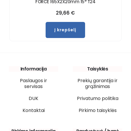
FORCE 165X2X20mm 15° T24
29,66
€
Į krepšelį
Informacija
Taisyklės
Paslaugos ir
Prekių garantija ir
servisas
grąžinimas
DUK
Privatumo politika
Kontaktai
Pirkimo taisyklės