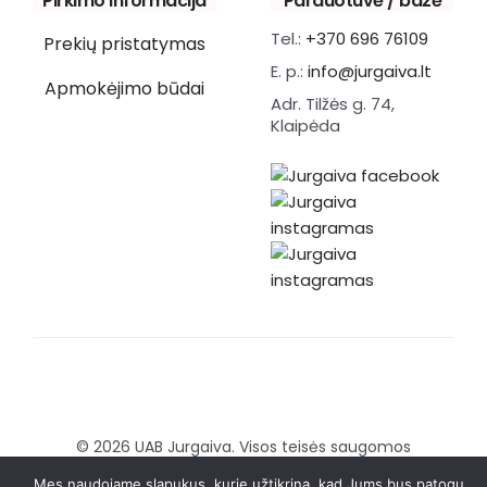
Pirkimo informacija
Parduotuvė / bazė
Tel.:
+370 696 76109
Prekių pristatymas
E. p.:
info@jurgaiva.lt
Apmokėjimo būdai
Adr. Tilžės g. 74,
Klaipėda
© 2026 UAB Jurgaiva. Visos teisės saugomos
Sukurta:
Brandmedia agency
Mes naudojame slapukus, kurie užtikrina, kad Jums bus patogu