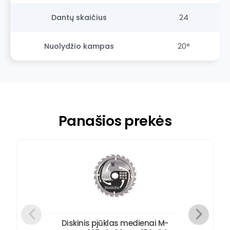
Dantų skaičius
24
Nuolydžio kampas
20°
Panašios prekės
Diskinis pjūklas medienai M-