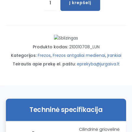
Į krepšelį
kiekis:
Griovelinė
freza
su
gręžimo
funkcija
Produkto kodas:
210010708_LUN
HM
XL
Kategorijos:
Frezos
,
Frezos antgaliai medienai
,
Įrankiai
80mm
Teirautis apie prekę el. paštu:
eprekyba@jurgaiva.lt
16/8
Techninė specifikacija
Cilindrinė griovelinė