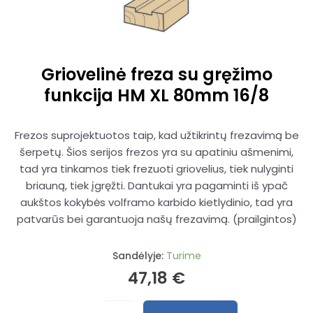
Griovelinė freza su gręžimo
funkcija HM XL 80mm 16/8
Frezos suprojektuotos taip, kad užtikrintų frezavimą be
šerpetų. Šios serijos frezos yra su apatiniu ašmenimi,
tad yra tinkamos tiek frezuoti griovelius, tiek nulyginti
briauną, tiek įgręžti. Dantukai yra pagaminti iš ypač
aukštos kokybės volframo karbido kietlydinio, tad yra
patvarūs bei garantuoja našų frezavimą. (prailgintos)
Sandėlyje:
Turime
47,18
€
produkto