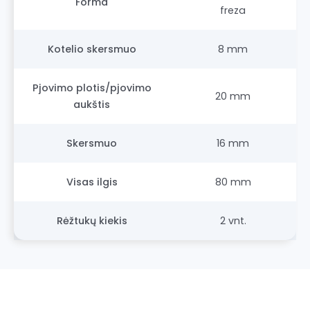
Forma
freza
Kotelio skersmuo
8 mm
Pjovimo plotis/pjovimo
20 mm
aukštis
Skersmuo
16 mm
Visas ilgis
80 mm
Rėžtukų kiekis
2 vnt.