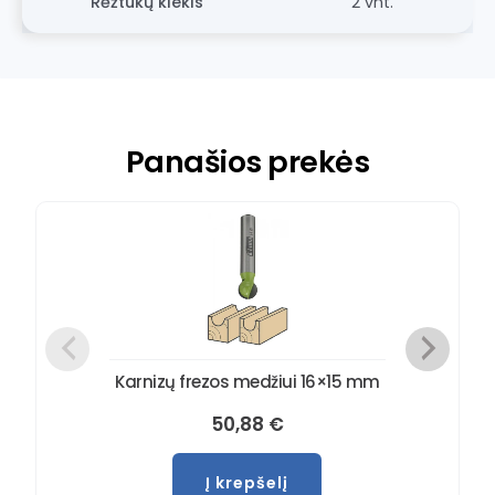
Rėžtukų kiekis
2 vnt.
Panašios prekės
Karnizų frezos medžiui 16×15 mm
50,88
€
Į krepšelį