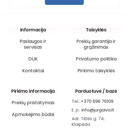
Informacija
Taisyklės
Paslaugos ir
Prekių garantija ir
servisas
grąžinimas
DUK
Privatumo politika
Kontaktai
Pirkimo taisyklės
Pirkimo informacija
Parduotuvė / bazė
Tel.:
+370 696 76109
Prekių pristatymas
E. p.:
info@jurgaiva.lt
Apmokėjimo būdai
Adr. Tilžės g. 74,
Klaipėda