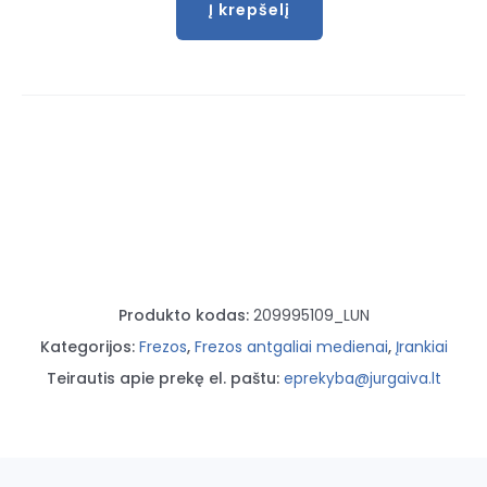
Į krepšelį
produkto
kiekis:
Medžio
freza
su
gręžimo
funkcija
HM-
30
30/12
Produkto kodas:
209995109_LUN
Kategorijos:
Frezos
,
Frezos antgaliai medienai
,
Įrankiai
Teirautis apie prekę el. paštu:
eprekyba@jurgaiva.lt