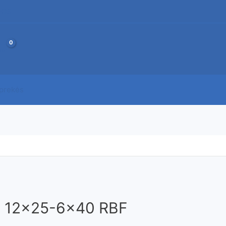
JOS
 prekės
za 12×25-6×40 RBF