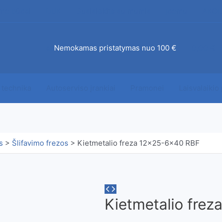
mo būdai
DUK
Susisiekite su mumis
Įdomu
AKCI
ab
Nemokamas pristatymas nuo 100 €
0,00
€
 technika
Autoserviso įrankiai
Pramonei
Laisvalaikio
s
>
Šlifavimo frezos
>
Kietmetalio freza 12×25-6×40 RBF
Kietmetalio fre