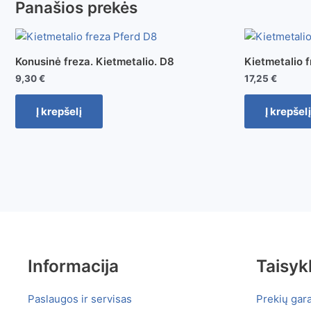
Panašios prekės
Konusinė freza. Kietmetalio. D8
Kietmetalio 
9,30
€
17,25
€
Į krepšelį
Į krepšelį
Informacija
Taisyk
Paslaugos ir servisas
Prekių gara