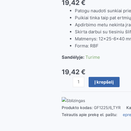
19,42
€
Patogu naudoti sunkiai pri
Puikiai tinka taip pat ertmių
Apdirbimo metu nekinta įr
Skirta darbui su tiesiniu šli
Matmenys: 12×25-6×40 m
Forma: RBF
Sandėlyje:
Turime
19,42
€
produkto
Į krepšelį
kiekis:
Kietmetalio
freza
12x25-
Produkto kodas:
GF1225/6_TYR
Ka
6x40
Teirautis apie prekę el. paštu:
epre
RBF