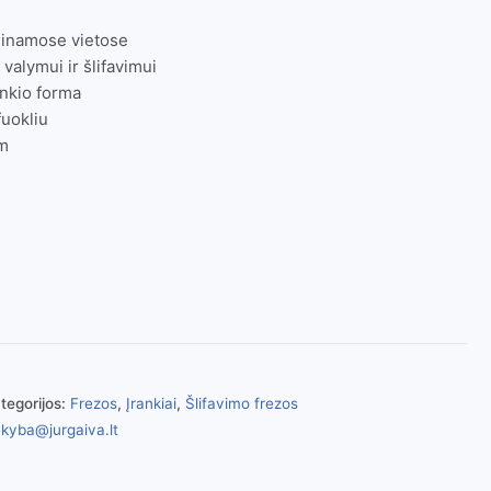
einamose vietose
 valymui ir šlifavimui
ankio forma
fuokliu
m
tegorijos:
Frezos
,
Įrankiai
,
Šlifavimo frezos
kyba@jurgaiva.lt