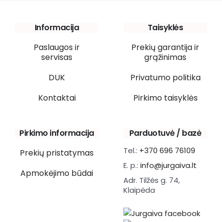
Informacija
Taisyklės
Paslaugos ir
Prekių garantija ir
servisas
grąžinimas
DUK
Privatumo politika
Kontaktai
Pirkimo taisyklės
Pirkimo informacija
Parduotuvė / bazė
Tel.:
+370 696 76109
Prekių pristatymas
E. p.:
info@jurgaiva.lt
Apmokėjimo būdai
Adr. Tilžės g. 74,
Klaipėda