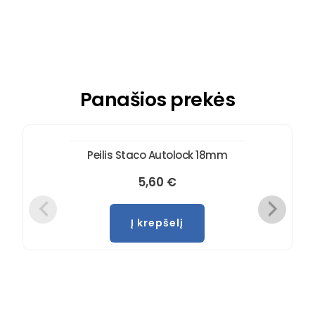
9,80
€
Į krepšelį
Panašios prekės
Peilis Staco Autolock 18mm
5,60
€
Į krepšelį