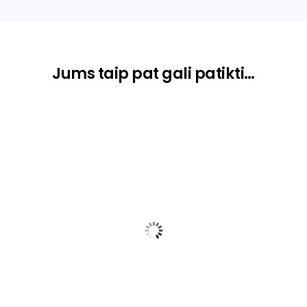
Jums taip pat gali patikti…
Geležtės 18mm 10vnt. (Knipex)