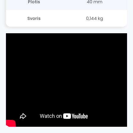
Plotis
40 mm
Svoris
0,144 kg