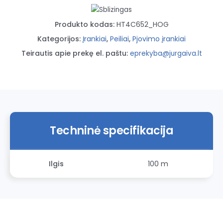
dėklu
Produkto kodas:
HT4C652_HOG
Kategorijos:
Įrankiai
,
Peiliai
,
Pjovimo įrankiai
Teirautis apie prekę el. paštu:
eprekyba@jurgaiva.lt
Techninė specifikacija
Ilgis
100 m