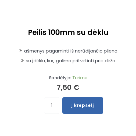
Peilis 100mm su dėklu
ašmenys pagaminti iš nerūdijančio plieno
su įdėklu, kurį galima pritvirtinti prie diržo
Sandėlyje:
Turime
7,50
€
produkto
Į krepšelį
kiekis:
Peilis
100mm
su