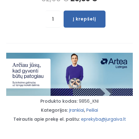
produkto
Į krepšelį
kiekis:
Peilis
kabeliui
(Knipex)
9856
Produkto kodas:
9856_KNI
Kategorijos:
Įrankiai
,
Peiliai
Teirautis apie prekę el. paštu:
eprekyba@jurgaiva.lt