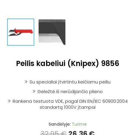
Peilis kabeliui (Knipex) 9856
Su specialiai įtvirtintu keičiamu peiliu
Geležtė iš nerūdijančio plieno
Rankena testuota VDE, pagal DIN EN/IEC 60900:2004
standartą 1000V įtampai
Sandėlyje:
Turime
32,95
€
26,36
€