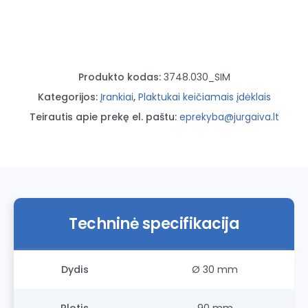
rankena,
Ø30
Varis/Nailonas
Produkto kodas:
3748.030_SIM
Kategorijos:
Įrankiai
,
Plaktukai keičiamais įdėklais
Teirautis apie prekę el. paštu:
eprekyba@jurgaiva.lt
Techninė specifikacija
Dydis
Ø 30 mm
Plotis
90 mm