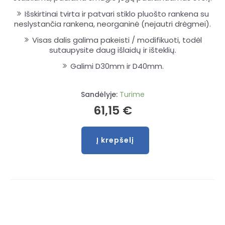
Išskirtinai tvirta ir patvari stiklo pluošto rankena su
neslystančia rankena, neorganinė (nejautri drėgmei).
Visas dalis galima pakeisti / modifikuoti, todėl
sutaupysite daug išlaidų ir išteklių.
Galimi D30mm ir D40mm.
Sandėlyje:
Turime
61,15
€
Į krepšelį
produkto
kiekis:
Simplex
plaktukas
su
stiklo
pluošto