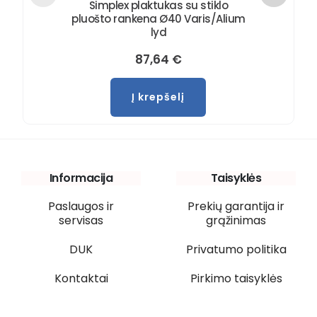
Simplex plaktukas su stiklo
pluošto rankena Ø40 Varis/Alium
lyd
87,64
€
Į krepšelį
Informacija
Taisyklės
Paslaugos ir
Prekių garantija ir
servisas
grąžinimas
DUK
Privatumo politika
Kontaktai
Pirkimo taisyklės