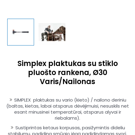
Simplex plaktukas su stiklo
pluošto rankena, Ø30
Varis/Nailonas
SIMPLEX plaktukas su vario (kieto) / nailono deriniu
(baltas, kietas, labai atsparus dėvėjimuisi, nesuskils net
esant minusinei temperatūrai, atsparus alyvai ir
riebalams).
Sustiprintas ketaus korpusas, pasižymintis dideliu
stabilumu, padidina smūgio jėgą padidindamas svorį.