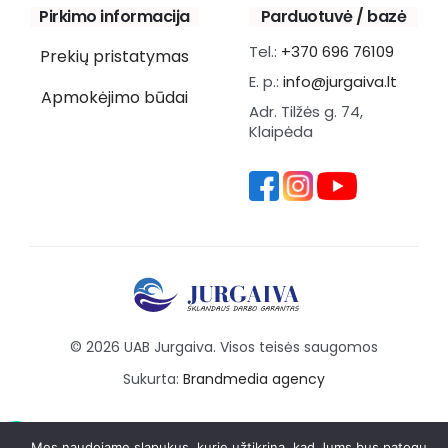
Pirkimo informacija
Parduotuvė / bazė
Tel.:
+370 696 76109
Prekių pristatymas
E. p.:
info@jurgaiva.lt
Apmokėjimo būdai
Adr. Tilžės g. 74,
Klaipėda
© 2026 UAB Jurgaiva. Visos teisės saugomos
Sukurta:
Brandmedia agency
Mes naudojame slapukus, kurie užtikrina, kad Jums bus patogu