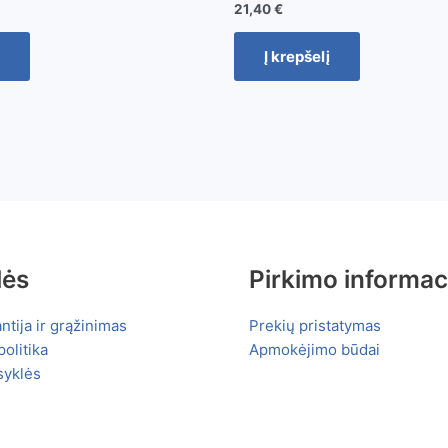
21,40
€
Į krepšelį
lės
Pirkimo informac
ntija ir grąžinimas
Prekių pristatymas
olitika
Apmokėjimo būdai
syklės