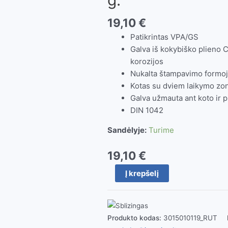
19,10
€
Patikrintas VPA/GS
Galva iš kokybiško plieno 
korozijos
Nukalta štampavimo formoje,
Kotas su dviem laikymo zo
Galva užmauta ant koto ir pr
DIN 1042
Sandėlyje:
Turime
19,10
€
produkto
Į krepšelį
kiekis:
Ruthe
šaltkalvio
plaktukas
Produkto kodas:
3015010119_RUT