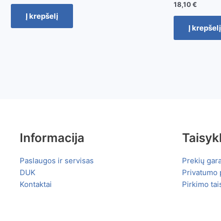
18,10
€
Į krepšelį
Į krepšelį
Informacija
Taisyk
Paslaugos ir servisas
Prekių gara
DUK
Privatumo p
Kontaktai
Pirkimo tai