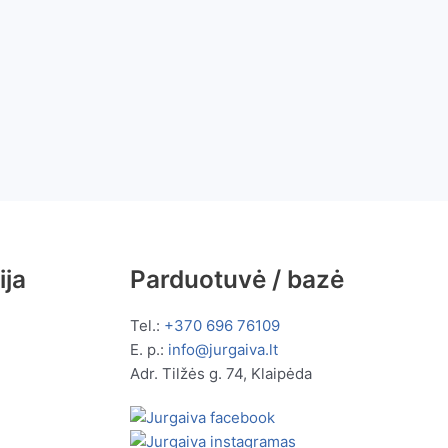
ija
Parduotuvė / bazė
Tel.:
+370 696 76109
E. p.:
info@jurgaiva.lt
Adr. Tilžės g. 74, Klaipėda