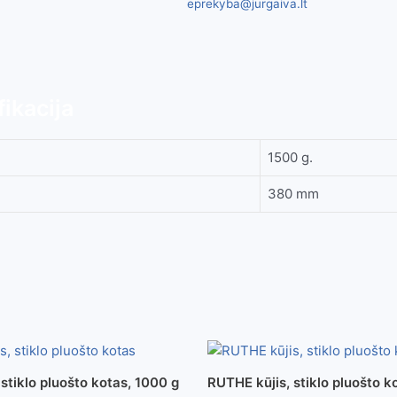
uosio
eprekyba@jurgaiva.lt
rankena,
1500
g.
ikacija
1500 g.
380 mm
stiklo pluošto kotas, 1000 g
RUTHE kūjis, stiklo pluošto k