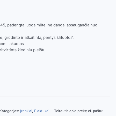
C45, padengta juoda miltelinė danga, apsaugančia nuo
 grūdinto ir atkaitinta, pentys šlifuotos\
nom, lakuotas
itvirtinta žiediniu pleištu
Kategorijos:
Įrankiai
,
Plaktukai
Teirautis apie prekę el. paštu: