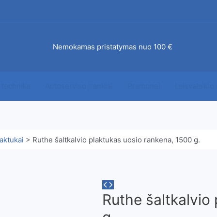
mo būdai
DUK
Susisiekite su mumis
Įdomu
AKCI
ab
Nemokamas pristatymas nuo 100 €
0,00
€
 technika
Autoserviso įrankiai
Pramonei
Laisvalaikio
aktukai
>
Ruthe šaltkalvio plaktukas uosio rankena, 1500 g.
Ruthe šaltkalvio
g.