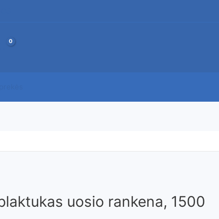
JOS
 prekės
 plaktukas uosio rankena, 1500