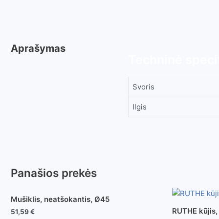
Aprašymas
Techninė specif
Svoris
Ilgis
Panašios prekės
Mušiklis, neatšokantis, Ø45
RUTHE kūjis, 
51,59
€