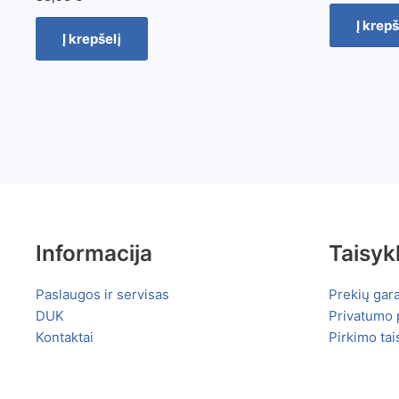
Į krepš
Į krepšelį
Informacija
Taisyk
Paslaugos ir servisas
Prekių gara
DUK
Privatumo p
Kontaktai
Pirkimo tai