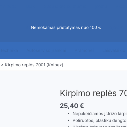
mo būdai
DUK
Susisiekite su mumis
Įdomu
AKCI
ab
Nemokamas pristatymas nuo 100 €
0,00
€
 technika
Autoserviso įrankiai
Pramonei
Laisvalaikio
>
Kirpimo replės 7001 (Knipex)
Kirpimo replės 7
25,40
€
Nepakeičiamos įstrižo kirp
Poliruotos, plastiku dengt