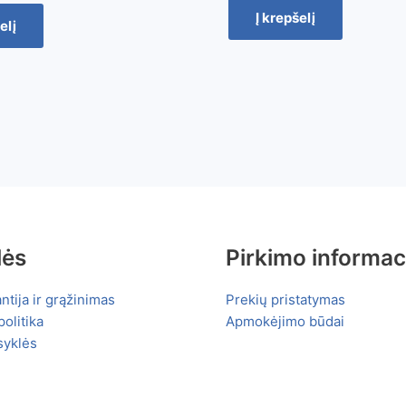
Į krepšelį
elį
lės
Pirkimo informac
ntija ir grąžinimas
Prekių pristatymas
olitika
Apmokėjimo būdai
syklės