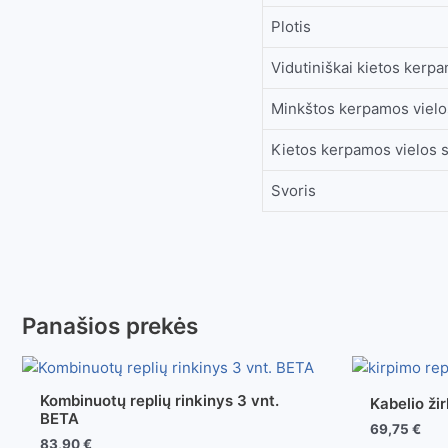
Plotis
Vidutiniškai kietos ker
Minkštos kerpamos viel
Kietos kerpamos vielos
Svoris
Panašios prekės
Kombinuotų replių rinkinys 3 vnt.
Kabelio ži
BETA
69,75
€
83,90
€