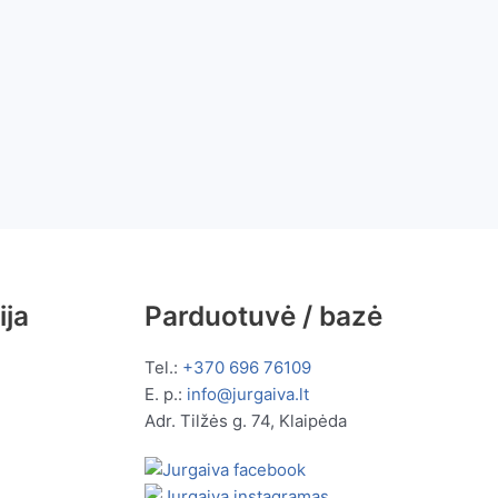
ija
Parduotuvė / bazė
Tel.:
+370 696 76109
E. p.:
info@jurgaiva.lt
Adr. Tilžės g. 74, Klaipėda