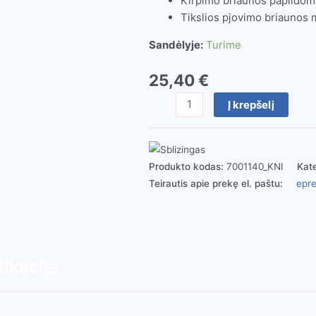
Kirpimo briaunos papildoma
Tikslios pjovimo briaunos mi
Sandėlyje:
Turime
25,40
€
produkto
Į krepšelį
kiekis:
Kirpimo
replės
7001
Produkto kodas:
7001140_KNI
Kate
(Knipex)
Teirautis apie prekę el. paštu:
epre
ikacija