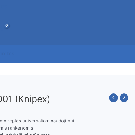
JOS
 prekės
001 (Knipex)
imo replės universaliam naudojimui
omis rankenomis