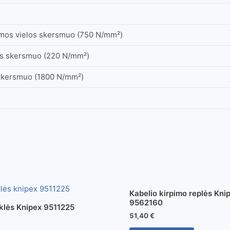
pamos vielos skersmuo (750 N/mm²)
os skersmuo (220 N/mm²)
 skersmuo (1800 N/mm²)
Kabelio kirpimo replės Kni
9562160
rklės Knipex 9511225
51,40
€