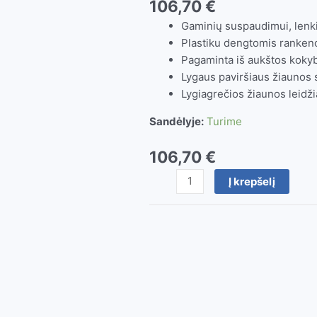
106,70
€
Gaminių suspaudimui, lenk
Plastiku dengtomis ranken
Pagaminta iš aukštos kokybė
Lygaus paviršiaus žiaunos
Lygiagrečios žiaunos leidžia
Sandėlyje:
Turime
106,70
€
produkto
Į krepšelį
kiekis:
Replės-
veržliaraktis
8603
(Knipex)
300mm