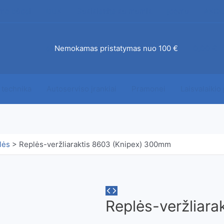
mo būdai
DUK
Susisiekite su mumis
Įdomu
AKCI
ab
Nemokamas pristatymas nuo 100 €
0,00
€
 technika
Autoserviso įrankiai
Pramonei
Laisvalaikio
lės
>
Replės-veržliaraktis 8603 (Knipex) 300mm
Replės-veržliar