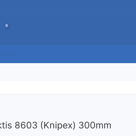
JOS
 prekės
aktis 8603 (Knipex) 300mm