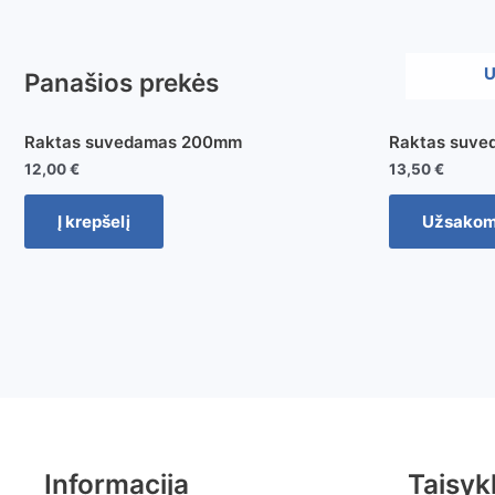
U
Panašios prekės
Raktas suvedamas 200mm
Raktas suv
12,00
€
13,50
€
Į krepšelį
Užsako
Informacija
Taisyk