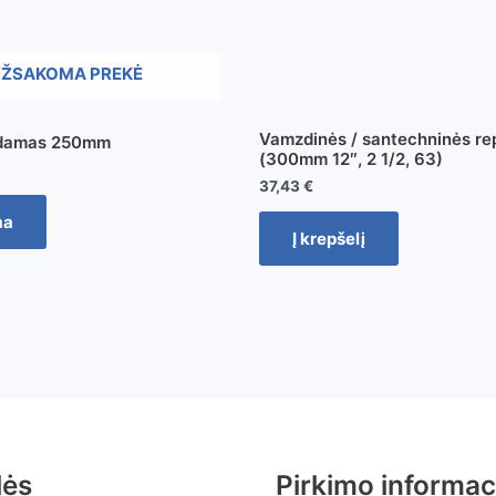
ŽSAKOMA PREKĖ
Vamzdinės / santechninės re
edamas 250mm
(300mm 12″, 2 1/2, 63)
37,43
€
ma
Į krepšelį
lės
Pirkimo informac