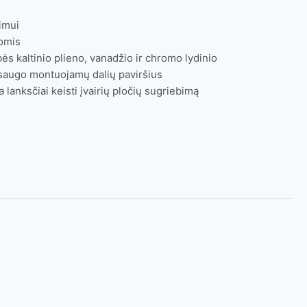
imui
omis
s kaltinio plieno, vanadžio ir chromo lydinio
 saugo montuojamų dalių paviršius
 lanksčiai keisti įvairių pločių sugriebimą