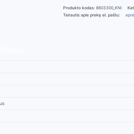
Produkto kodas:
8603300_KNI
Kat
Teirautis apie prekę el. paštu:
epre
ikacija
ius