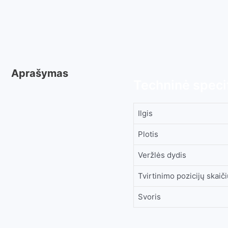
Aprašymas
Techninė specif
Ilgis
Plotis
Veržlės dydis
Tvirtinimo pozicijų skaič
Svoris