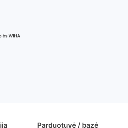
plės WIHA
ija
Parduotuvė / bazė