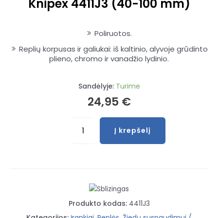
Knipex 4411J3 (40-100 mm)
Poliruotos.
Replių korpusas ir galiukai: iš kaltinio, alyvoje grūdinto
plieno, chromo ir vanadžio lydinio.
Sandėlyje:
Turime
24,95
€
produkto
Į krepšelį
kiekis:
Replės
vidiniams
žiedams
Knipex
4411J3
Produkto kodas:
4411J3
(40-
100
Kategorijos:
Įrankiai
,
Replės
,
Žiedų suspaudimui /