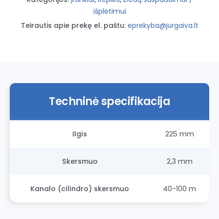
mm)
išplėtimui
Teirautis apie prekę el. paštu:
eprekyba@jurgaiva.lt
Techninė specifikacija
Ilgis
225 mm
Skersmuo
2,3 mm
Kanalo (cilindro) skersmuo
40-100 m