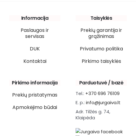
Informacija
Taisyklės
Paslaugos ir
Prekių garantija ir
servisas
grąžinimas
DUK
Privatumo politika
Kontaktai
Pirkimo taisyklės
Pirkimo informacija
Parduotuvė / bazė
Tel.:
+370 696 76109
Prekių pristatymas
E. p.:
info@jurgaiva.lt
Apmokėjimo būdai
Adr. Tilžės g. 74,
Klaipėda